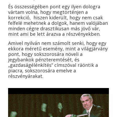
És összességében pont egy ilyen dologra
vártam volna, hogy megtörténjen a
korrekció, hiszen kiderült, hogy nem csak
felfelé mehetnek a dolgok, hanem valójában
minden cégre drasztikusan más jövő vár,
mint ami be lett árazva a részvényekben.
Amivel nyilván nem számolt senki, hogy egy
ekkora méretű esemény, mint a világjárvány
pont, hogy sokszorosára növeli a
jegybankok pénzteremtését, és
„gazdaságélénkítés” címszóval ráöntik a
piacra,
sokszorosára emelve a
részvényárakat.