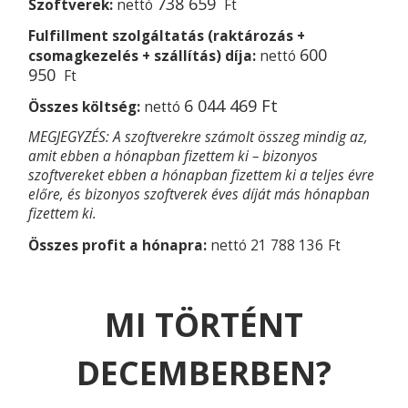
738 659
Szoftverek:
nettó
Ft
Fulfillment szolgáltatás (raktározás +
600
csomagkezelés + szállítás) díja:
nettó
950
Ft
6 044
469 Ft
Összes költség:
nettó
MEGJEGYZÉS: A szoftverekre számolt összeg mindig az,
amit ebben a hónapban fizettem ki – bizonyos
szoftvereket ebben a hónapban fizettem ki a teljes évre
előre, és bizonyos szoftverek éves díját más hónapban
fizettem ki.
Összes profit a hónapra:
nettó 21 788 136
Ft
MI TÖRTÉNT
DECEMBERBEN?