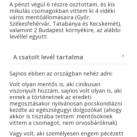
A pénzt végül 6 részre osztottam, és kis
mikulás csomagokban vittem ki 4 vidéki
város mentőállomásaira (Győr,
Székesfehérvár, Tatabánya és Kecskemét),
valamint 2 Budapest környékire, az alábbi
levéllel együtt:
A csatolt levél tartalma
Sajnos ebben az országban nehéz adni:
Volt olyan mentős is, aki cinikusan
viszonyult hozzám, sajnos volt olyan is, aki
ennek a történetnek az eredeti
megosztásakor nyilvánosan pocskondiázni
kezdte az egészségügyi dolgozókat (ahogy
akkor is tisztába tettem: mentősöknek
vittem a csomagot, nem orvosbáróknak).
Vagy volt, aki személyesen engem pécézett