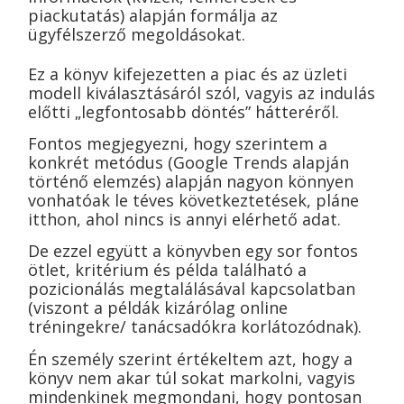
piackutatás) alapján formálja az
ügyfélszerző megoldásokat.
Ez a könyv kifejezetten a piac és az üzleti
modell kiválasztásáról szól, vagyis az indulás
előtti „legfontosabb döntés” hátteréről.
Fontos megjegyezni, hogy szerintem a
konkrét metódus (Google Trends alapján
történő elemzés) alapján nagyon könnyen
vonhatóak le téves következtetések, pláne
itthon, ahol nincs is annyi elérhető adat.
De ezzel együtt a könyvben egy sor fontos
ötlet, kritérium és példa található a
pozicionálás megtalálásával kapcsolatban
(viszont a példák kizárólag online
tréningekre/ tanácsadókra korlátozódnak).
Én személy szerint értékeltem azt, hogy a
könyv nem akar túl sokat markolni, vagyis
mindenkinek megmondani, hogy pontosan