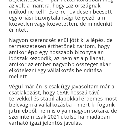
az volt a mantra, hogy „az országnak
működnie kell”, és erre rövidesen beesett
egy óriási bizonytalansági tényező, ami
közvetlen vagy közvetetten, de mindenkit
érintett.
Nagyon szerencsétlenül jött ki a lépés, de
természetesen érthetőnek tartom, hogy
amikor épp egy hosszabb bizonytalan
időszak kezdődik, az nem az a pillanat,
amikor az ember nagyobb összeget akar
elkötelezni egy vállalkozás beindítása
mellett.
Végül már én is csak úgy javasoltam már a
csatlakozást, hogy CSAK hosszú távú
tervekkel és stabil alapokkal érdemes most
belevágni a vállalkozásba – mert ki fogunk
jutni ebből, nem is olyan nagyon sokára, de
szerintem csak 2021 utolsó harmadában
várható igazi jelentős javulás.