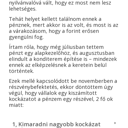
nyilvánvalóvá vált, hogy ez most nem lesz
lehetséges.
T
ehát helyet kellett találnom ennek a
pénznek, mert akkor is az volt, és most is az
a várakozásom, hogy a forint erősen
gyengülni fog.
Írtam róla, hogy még júliusban tettem
pénzt egy alapkezelőhöz, és augusztusban
elindult a konditerem építése is – mindezek
ennek az elképzelésnek a keretein belül
történtek.
Ezek mellé
kapcsolódott be novemberben a
részvénybefektetés, ekkor
döntöttem úgy
végül, hogy vállalok egy kiszámított
kockázatot a pénzem egy részével, 2 fő ok
miatt:
1, Kimaradni nagyobb kockázat