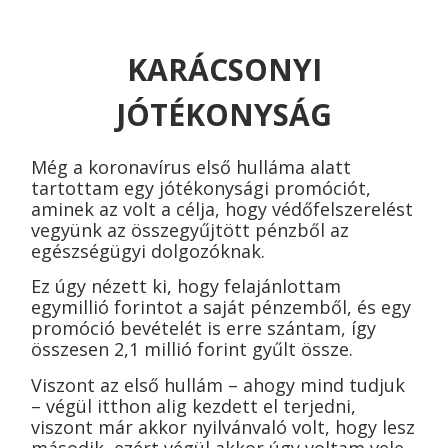
KARÁCSONYI
JÓTÉKONYSÁG
Még a koronavírus első hulláma alatt
tartottam egy jótékonysági promóciót,
aminek az volt a célja, hogy védőfelszerelést
vegyünk az összegyűjtött pénzből az
egészségügyi dolgozóknak.
Ez úgy nézett ki, hogy felajánlottam
egymillió forintot a saját pénzemből, és egy
promóció bevételét is erre szántam, így
összesen 2,1 millió forint gyűlt össze.
Viszont az első hullám – ahogy mind tudjuk
– végül itthon alig kezdett el terjedni,
viszont már akkor nyilvánvaló volt, hogy lesz
második, ezért végül akkor úgy voltam vele,