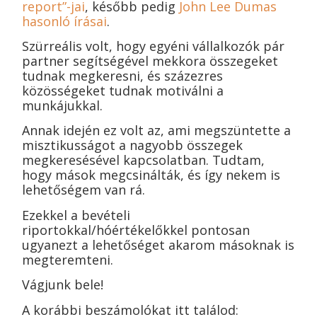
report”-jai
, később pedig
John Lee Dumas
hasonló írásai
.
Szürreális volt, hogy egyéni vállalkozók pár
partner segítségével mekkora összegeket
tudnak megkeresni, és százezres
közösségeket tudnak motiválni a
munkájukkal.
Annak idején ez volt az, ami megszüntette a
misztikusságot a nagyobb összegek
megkeresésével kapcsolatban. Tudtam,
hogy mások megcsinálták, és így nekem is
lehetőségem van rá.
Ezekkel a bevételi
riportokkal/hóértékelőkkel pontosan
ugyanezt a lehetőséget akarom másoknak is
megteremteni.
Vágjunk bele!
A korábbi beszámolókat itt találod: