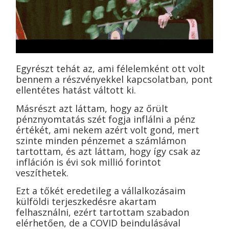
Egyrészt tehát az, ami félelemként ott volt
bennem a részvényekkel kapcsolatban, pont
ellentétes hatást váltott ki.
Másrészt azt láttam, hogy az őrült
pénznyomtatás szét fogja inflálni a pénz
értékét, ami nekem azért volt gond, mert
szinte minden pénzemet a számlámon
tartottam, és azt láttam, hogy így csak az
infláción is évi sok millió forintot
veszíthetek.
Ezt a tőkét eredetileg a vállalkozásaim
külföldi terjeszkedésre akartam
felhasználni, ezért tartottam szabadon
elérhetően, de a COVID beindulásával