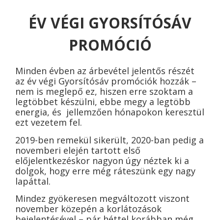
ÉV VÉGI GYORSÍTÓSÁV
PROMÓCIÓ
Minden évben az árbevétel jelentős részét
az év végi Gyorsítósáv promóciók hozzák –
nem is meglepő ez, hiszen erre szoktam a
legtöbbet készülni, ebbe megy a legtöbb
energia, és jellemzően hónapokon keresztül
ezt vezetem fel.
2019-ben remekül sikerült, 2020-ban pedig a
novemberi elején tartott első
előjelentkezéskor nagyon úgy néztek ki a
dolgok, hogy erre még ráteszünk egy nagy
lapáttal.
Mindez gyökeresen megváltozott viszont
november közepén a korlátozások
bejelentésével – pár héttel korábban még