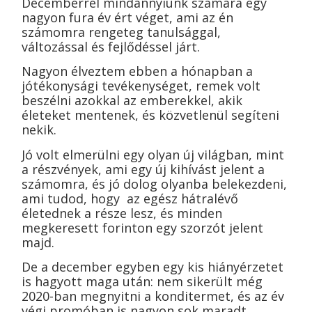
Decemberrel mindannyiunk számára egy
nagyon fura év ért véget, ami az én
számomra rengeteg tanulsággal,
változással és fejlődéssel járt.
Nagyon élveztem ebben a hónapban a
jótékonysági tevékenységet, remek volt
beszélni azokkal az emberekkel, akik
életeket mentenek, és közvetlenül segíteni
nekik.
Jó volt elmerülni egy olyan új világban, mint
a részvények, ami egy új kihívást jelent a
számomra, és jó dolog olyanba belekezdeni,
ami tudod, hogy az egész hátralévő
életednek a része lesz, és minden
megkeresett forinton egy szorzót jelent
majd.
De a december egyben egy kis hiányérzetet
is hagyott maga után: nem sikerült még
2020-ban megnyitni a konditermet, és az év
végi promóban is nagyon sok maradt