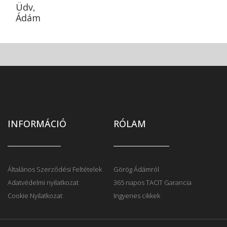
Üdv,
Ádám
INFORMÁCIÓ
RÓLAM
Általános Szerződési Feltételek
Görög Ádámról
Adatvédelmi nyilatkozat
365 napos TACIT Garancia
Cookie Nyilatkozat
Ingyenes cikkek