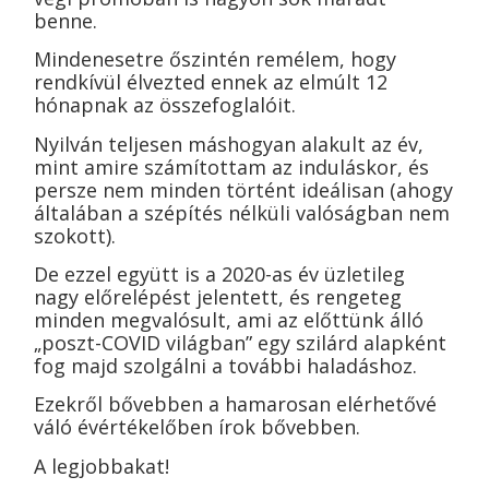
benne.
Mindenesetre őszintén remélem, hogy
rendkívül élvezted ennek az elmúlt 12
hónapnak az összefoglalóit.
Nyilván teljesen máshogyan alakult az év,
mint amire számítottam az induláskor, és
persze nem minden történt ideálisan (ahogy
általában a szépítés nélküli valóságban nem
szokott).
De ezzel együtt is a 2020-as év üzletileg
nagy előrelépést jelentett, és rengeteg
minden megvalósult, ami az előttünk álló
„poszt-COVID világban” egy szilárd alapként
fog majd szolgálni a további haladáshoz.
Ezekről bővebben a hamarosan elérhetővé
váló évértékelőben írok bővebben.
A legjobbakat!