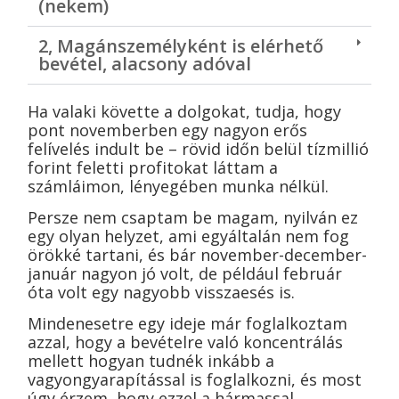
(nekem)
2, Magánszemélyként is elérhető
bevétel, alacsony adóval
Ha valaki követte a dolgokat, tudja, hogy
pont novemberben egy nagyon erős
felívelés indult be – rövid időn belül tízmillió
forint feletti profitokat láttam a
számláimon, lényegében munka nélkül.
Persze nem csaptam be magam, nyilván ez
egy olyan helyzet, ami egyáltalán nem fog
örökké tartani, és bár november-december-
január nagyon jó volt, de például február
óta volt egy nagyobb visszaesés is.
Mindenesetre egy ideje már foglalkoztam
azzal, hogy a bevételre való koncentrálás
mellett hogyan tudnék inkább a
vagyongyarapítással is foglalkozni, és most
úgy érzem, hogy ezzel a hármassal