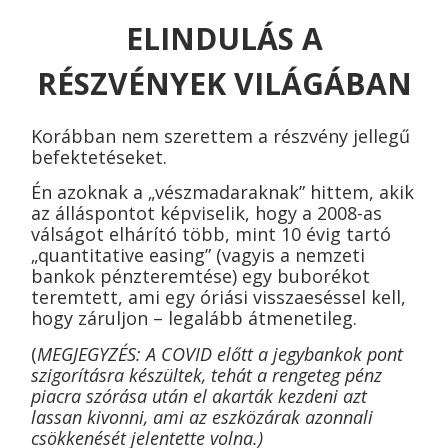
ELINDULÁS A
RÉSZVÉNYEK VILÁGÁBAN
Korábban nem szerettem a részvény jellegű
befektetéseket.
Én azoknak a „vészmadaraknak” hittem, akik
az álláspontot képviselik, hogy a 2008-as
válságot elhárító több, mint 10 évig tartó
„quantitative easing” (vagyis a nemzeti
bankok pénzteremtése) egy buborékot
teremtett, ami egy óriási visszaeséssel kell,
hogy záruljon – legalább átmenetileg.
(
MEGJEGYZÉS: A COVID előtt a jegybankok pont
szigorításra készültek, tehát a rengeteg pénz
piacra szórása után el akarták kezdeni azt
lassan kivonni, ami az eszközárak azonnali
csökkenését jelentette volna.)