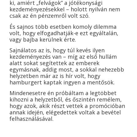
ki, amiért „felvágok” a jótékonysági
kezdeményezésekkel – holott nyilván nem
csak az én pénzemről volt szó.
És sajnos több esetben komoly dilemma
volt, hogy elfogadhatják-e ezt egyáltalán,
vagy bajba kerülnek érte.
Sajnálatos az is, hogy túl kevés ilyen
kezdeményezés van – míg az első hullám
alatt sokat segítettek az emberek
egymásnak, addig most, a sokkal nehezebb
helyzetben már az is hír volt, hogy
hamburgert kaptak ingyen a mentősök.
Mindenesetre én próbáltam a legtöbbet
kihozni a helyzetből, és őszintén remélem,
hogy azok, akik részt vettek a promócióban
annak idején, elégedettek voltak a bevétel
felhasználásával.