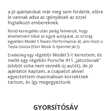
a jó ajánlatokat már meg sem hirdetik, előre
le vannak adva az igénylések az ezzel
foglalkozó embereknek.
Rövid keresgélés után pedig felmerült, hogy
átvehetném tőlük az egyik autójukat, az ország
egyetlen Model S Raven Performance-át, ami most a
Tesla csúcsa (Elon Musk is ilyennel jár:)).
égebbi Model S-t kerestem, és
Eredetileg egy r
mellé egy régebbi Porsche 911 „játszósnak”
(
elvből soha nem vennék új autót),
de jó
ajánlatot kaptam, a csapatot akivel
egyeztettem maximálisan korrektnek
tartom, és így megegyeztünk.
GYORSÍTÓSÁV