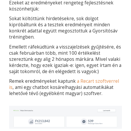
Ezeket az eredményeket rengeteg fejlesztésnek
köszönhetjük:
Sokat költöttünk hirdetésekre, sok dolgot
kipróbáltunk és a tesztek eredményeit minden
konkrét adattal együtt megosztottuk a Gyorsítósáv
tréningben.
Emellett ráfeküdtünk a visszajelzések gyűjtésére, és
csak februárban több, mint 100 értékelést
szereztünk egy alig 2 hónapos márkára. Mivel valaki
kérdezte, hogy ezek igaziak-e: igen, egyet írtam én a
saját tokomról, de én elégedett is vagyok:)
Remek eredményeket kaptunk
a Recart szoftverrel
is
, ami egy chatbot kosárelhagyási automatikákat
lehetővé tévő (egyébként magyar) szoftver.