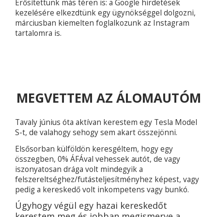
Erősítettünk más téren is: a Google hirdetések
kezelésére elkezdtünk egy ügynökséggel dolgozni,
márciusban kiemelten foglalkozunk az Instagram
tartalomra is.
MEGVETTEM AZ ÁLOMAUTÓM
Tavaly június óta aktívan kerestem egy Tesla Model
S-t, de valahogy sehogy sem akart összejönni.
Elsősorban külföldön keresgéltem, hogy egy
összegben, 0% ÁFÁval vehessek autót, de vagy
iszonyatosan drága volt mindegyik a
felszereltséghez/futásteljesítményhez képest, vagy
pedig a kereskedő volt inkompetens vagy bunkó.
Úgyhogy végül egy hazai kereskedőt
kerestem meg és
jobban
megismerve a