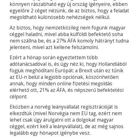
könnyen rászabható egy új ország igényeire, ebben
egyelőre 2 céget nézünk, de az biztos, hogy a feladat
megoldható különösebb nehézségek nélkül.
Az biztos, hogy nemzetközileg nem fogunk magyar
céggel haladni, mivel abba külföldi befektető soha
nem szállna be, és a 27% ÁFA komoly hátrányt tudna
jelenteni, mivel azt kellene felszámolni.
Ezért a hónap során egyeztettem több
adótanácsadóval is, és úgy néz ki, hogy Hollandiából
fogjuk meghódítani Európát: a Brexit után ez tűnik
az EU-n belül a legjobb opciónak, köszönhetően
annak, hogy minden online fizetési megoldás
elérhető ott, 21% az ÁFA, és népszerű befektetési
célpont.
Eközben a norvég leányvállalat regisztrációját is
elkezdtük (mivel Norvégia nem EU tag, ezért nem
lehet csak úgy árulgatni ott a dolgokat magyar
céggel, ezért kell a leányvállalat), de az még sajnos
legalább egy hónapot igénybe vesz.