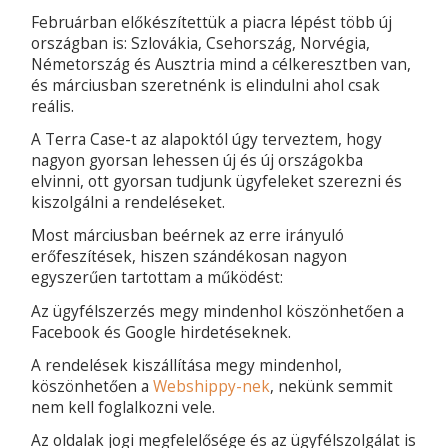
Februárban előkészítettük a piacra lépést több új
országban is: Szlovákia, Csehország, Norvégia,
Németország és Ausztria mind a célkeresztben van,
és márciusban szeretnénk is elindulni ahol csak
reális.
A Terra Case-t az alapoktól úgy terveztem, hogy
nagyon gyorsan lehessen új és új országokba
elvinni, ott gyorsan tudjunk ügyfeleket szerezni és
kiszolgálni a rendeléseket.
Most márciusban beérnek az erre irányuló
erőfeszítések, hiszen szándékosan nagyon
egyszerűen tartottam a működést:
Az ügyfélszerzés megy mindenhol köszönhetően a
Facebook és Google hirdetéseknek.
A rendelések kiszállítása megy mindenhol,
köszönhetően a
Webshippy-nek
, nekünk semmit
nem kell foglalkozni vele.
Az oldalak jogi megfelelősége és az ügyfélszolgálat is