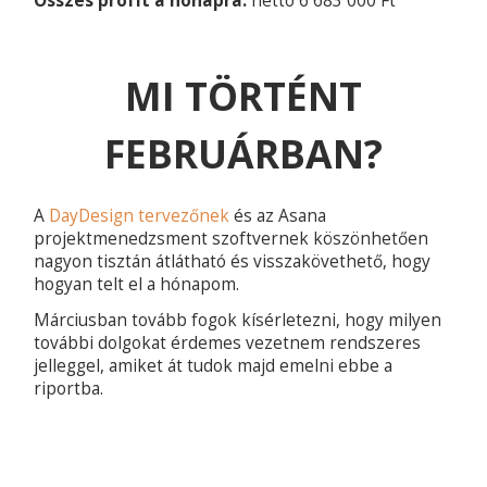
Összes profit a hónapra:
nettó 6 683 000 Ft
MI TÖRTÉNT
FEBRUÁRBAN?
A
DayDesign tervezőnek
és az Asana
projektmenedzsment szoftvernek köszönhetően
nagyon tisztán átlátható és visszakövethető, hogy
hogyan telt el a hónapom.
Márciusban tovább fogok kísérletezni, hogy milyen
további dolgokat érdemes vezetnem rendszeres
jelleggel, amiket át tudok majd emelni ebbe a
riportba.