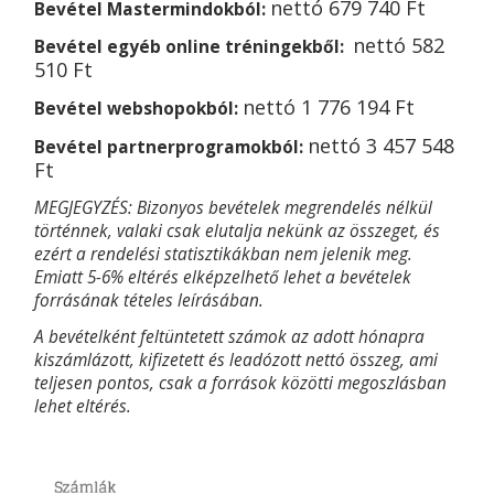
nettó
679 740 Ft
Bevétel Mastermindokból:
nettó
582
Bevétel egyéb online tréningekből:
510 Ft
nettó
1 776 194 Ft
Bevétel webshopokból:
nettó
3 457 548
Bevétel partnerprogramokból:
Ft
MEGJEGYZÉS: Bizonyos bevételek megrendelés nélkül
történnek, valaki csak elutalja nekünk az összeget, és
ezért a rendelési statisztikákban nem jelenik meg.
Emiatt 5-6% eltérés elképzelhető lehet a bevételek
forrásának tételes leírásában.
A bevételként feltüntetett számok az adott hónapra
kiszámlázott, kifizetett és leadózott nettó összeg, ami
teljesen pontos, csak a források közötti megoszlásban
lehet eltérés.