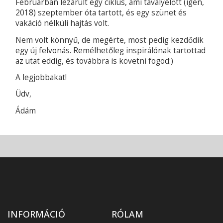
Februárban lezárult egy ciklus, ami tavalyelőtt (igen,
2018) szeptember óta tartott, és egy szünet és
vakáció nélküli hajtás volt.
Nem volt könnyű, de megérte, most pedig kezdődik
egy új felvonás. Remélhetőleg inspirálónak tartottad
az utat eddig, és továbbra is követni fogod:)
A legjobbakat!
Üdv,
Ádám
INFORMÁCIÓ
RÓLAM