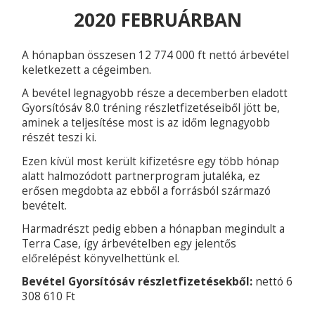
2020 FEBRUÁRBAN
A hónapban összesen 12 774 000 ft nettó árbevétel
keletkezett a cégeimben.
A bevétel legnagyobb része a decemberben eladott
Gyorsítósáv 8.0 tréning részletfizetéseiből jött be,
aminek a teljesítése most is az időm legnagyobb
részét teszi ki.
Ezen kívül most került kifizetésre egy több hónap
alatt halmozódott partnerprogram jutaléka, ez
erősen megdobta az ebből a forrásból származó
bevételt.
Harmadrészt pedig ebben a hónapban megindult a
Terra Case, így árbevételben egy jelentős
előrelépést könyvelhettünk el.
Bevétel Gyorsítósáv részletfizetésekből:
nettó 6
308 610 Ft