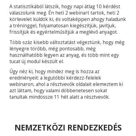
A statisztikából látszik, hogy napi átlag 10 kérdést
válaszolunk meg. Én heti 2 webinart tartok, heti 2
körlevelet küldök ki, és voltaképpen ahogy haladunk
a tréninggel, folyamatosan kiegészítjük, javítjuk,
frissítjük és egyértelműsítjük a meglévő anyagot.
Több száz kisebb változtatást végeztünk, hogy még
lényegre törőbb, még pontosabb, még
használhatóbb legyen az anyag, és több mint egy
tucat új modul készült el.
Úgy néz ki, hogy mindez meg is hozza az
eredményeit: a legutóbbi kérdezz-felelek
webinaron, ahol a résztvevők oldalait elemeztem ki
azt láttam, hogy valami döbbenetesen sokat
tanultak mindössze 11 hét alatt a résztvevők.
NEMZETKÖZI RENDEZKEDÉS