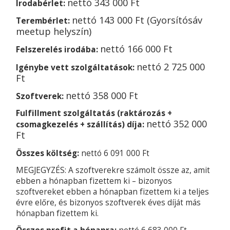
nettó
343 000 Ft
Irodabérlet:
nettó
143 000 Ft (Gyorsítósáv
Terembérlet:
meetup helyszín)
nettó
166 000 Ft
Felszerelés irodába:
nettó
2 725 000
Igénybe vett szolgáltatások:
Ft
nettó
358 000 Ft
Szoftverek:
Fulfillment szolgáltatás (raktározás +
nettó
352 000
csomagkezelés + szállítás) díja:
Ft
Összes költség:
nettó 6 091 000 Ft
MEGJEGYZÉS: A szoftverekre számolt össze az, amit
ebben a hónapban fizettem ki – bizonyos
szoftvereket ebben a hónapban fizettem ki a teljes
évre előre, és bizonyos szoftverek éves díját más
hónapban fizettem ki.