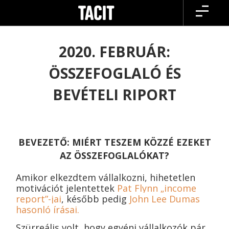
Skip
to
content
2020. FEBRUÁR:
ÖSSZEFOGLALÓ ÉS
BEVÉTELI RIPORT
BEVEZETŐ: MIÉRT TESZEM KÖZZÉ EZEKET
AZ ÖSSZEFOGLALÓKAT?
Amikor elkezdtem vállalkozni, hihetetlen
motivációt jelentettek
Pat Flynn „income
report”-jai
, később pedig
John Lee Dumas
hasonló írásai.
Szürreális volt, hogy egyéni vállalkozók pár