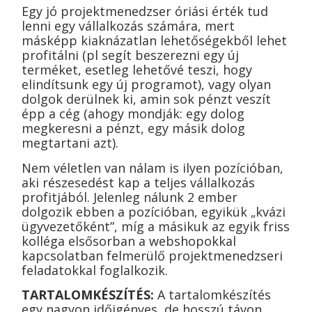
Egy jó projektmenedzser óriási érték tud
lenni egy vállalkozás számára, mert
másképp kiaknázatlan lehetőségekből lehet
profitálni (pl segít beszerezni egy új
terméket, esetleg lehetővé teszi, hogy
elindítsunk egy új programot), vagy olyan
dolgok derülnek ki, amin sok pénzt veszít
épp a cég (ahogy mondják: egy dolog
megkeresni a pénzt, egy másik dolog
megtartani azt).
Nem véletlen van nálam is ilyen pozícióban,
aki részesedést kap a teljes vállalkozás
profitjából. Jelenleg nálunk 2 ember
dolgozik ebben a pozícióban, egyikük „kvázi
ügyvezetőként”, míg a másikuk az egyik friss
kolléga elsősorban a webshopokkal
kapcsolatban felmerülő projektmenedzseri
feladatokkal foglalkozik.
TARTALOMKÉSZÍTÉS:
A tartalomkészítés
egy nagyon időigényes, de hosszú távon