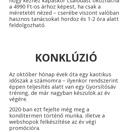
hogy kézhez kapáskor csalódást okozhatna
a 4990 Ft-os árhoz képest, ha csak a
méretetét nézed – cserébe viszont valóban
hasznos tanácsokat hordoz és 1-2 óra alatt
feldolgozható.
KONKLÚZIÓ
Az október hónap évek óta egy kaotikus
időszak a számomra – ilyenkor rendszerint
éppen teljesítés alatt van egy Gyorsítósáv
tréning, de már nagyban készülök az év
végére.
2020-ban ezt fejelte még meg a
konditermen történő munka, illetve a
webshopok felkészítése az év végi
promócióra.