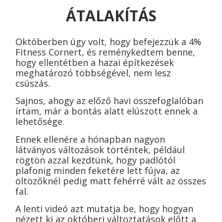
ÁTALAKÍTÁS
Októberben úgy volt, hogy befejezzük a 4%
Fitness Cornert, és reménykedtem benne,
hogy ellentétben a hazai építkezések
meghatározó többségével, nem lesz
csúszás.
Sajnos, ahogy az előző havi összefoglalóban
írtam, már a bontás alatt elúszott ennek a
lehetősége.
Ennek ellenére a hónapban nagyon
látványos változások történtek, például
rögtön azzal kezdtünk, hogy padlótól
plafonig minden feketére lett fújva,
az
öltözőknél pedig matt fehérré vált az összes
fal.
A lenti videó azt mutatja be, hogy hogyan
nézett ki az októberi változtatások előtt a