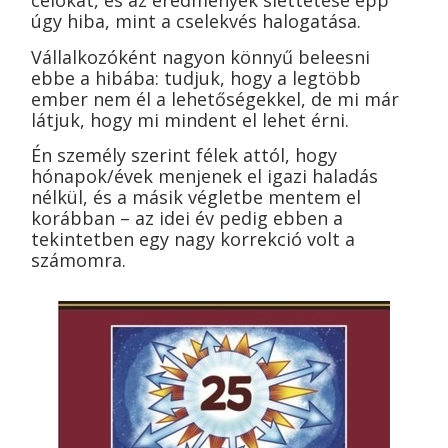
célokat, és az eredmények siettetése épp
úgy hiba, mint a cselekvés halogatása.
Vállalkozóként nagyon könnyű beleesni
ebbe a hibába: tudjuk, hogy a legtöbb
ember nem él a lehetőségekkel, de mi már
látjuk, hogy mi mindent el lehet érni.
Én személy szerint félek attól, hogy
hónapok/évek menjenek el igazi haladás
nélkül, és a másik végletbe mentem el
korábban – az idei év pedig ebben a
tekintetben egy nagy korrekció volt a
számomra.