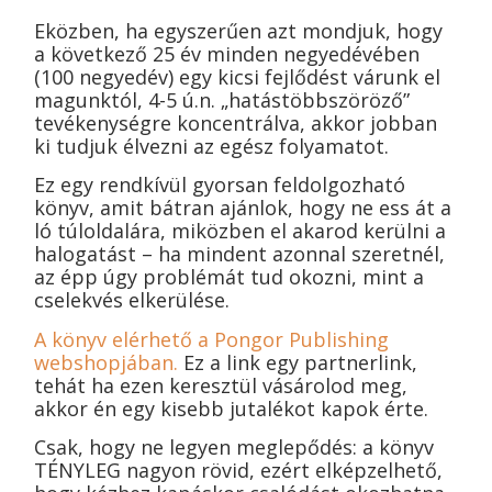
Eközben, ha egyszerűen azt mondjuk, hogy
a következő 25 év minden negyedévében
(100 negyedév) egy kicsi fejlődést várunk el
magunktól, 4-5 ú.n. „hatástöbbszöröző”
tevékenységre koncentrálva, akkor jobban
ki tudjuk élvezni az egész folyamatot.
Ez egy rendkívül gyorsan feldolgozható
könyv, amit bátran ajánlok, hogy ne ess át a
ló túloldalára, miközben el akarod kerülni a
halogatást – ha mindent azonnal szeretnél,
az épp úgy problémát tud okozni, mint a
cselekvés elkerülése.
A könyv elérhető a Pongor Publishing
webshopjában.
Ez a link egy partnerlink,
tehát ha ezen keresztül vásárolod meg,
akkor én egy kisebb jutalékot kapok érte.
Csak, hogy ne legyen meglepődés: a könyv
TÉNYLEG nagyon rövid, ezért elképzelhető,