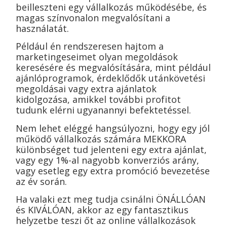
beilleszteni egy vállalkozás működésébe, és
magas színvonalon megvalósítani a
használatát.
Például én rendszeresen hajtom a
marketingeseimet olyan megoldások
keresésére és megvalósítására, mint például
ajánlóprogramok, érdeklődők utánkövetési
megoldásai vagy extra ajánlatok
kidolgozása, amikkel további profitot
tudunk elérni ugyanannyi befektetéssel.
Nem lehet eléggé hangsúlyozni, hogy egy jól
működő vállalkozás számára MEKKORA
különbséget tud jelenteni egy extra ajánlat,
vagy egy 1%-al nagyobb konverziós arány,
vagy esetleg egy extra promóció bevezetése
az év során.
Ha valaki ezt meg tudja csinálni ÖNÁLLÓAN
és KIVÁLÓAN, akkor az egy fantasztikus
helyzetbe teszi őt az online vállalkozások