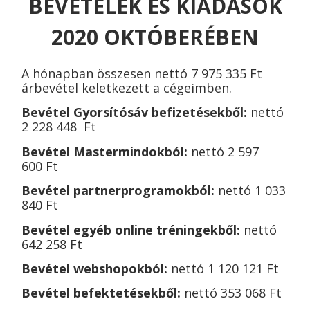
BEVÉTELEK ÉS KIADÁSOK
2020 OKTÓBERÉBEN
A hónapban összesen nettó 7 975 335 Ft
árbevétel keletkezett a cégeimben
.
Bevétel Gyorsítósáv befizetésekből:
nettó
2 228 448 Ft
Bevétel Mastermindokból:
nettó
2 597
600
Ft
Bevétel partnerprogramokból:
nettó 1 033
840 Ft
Bevétel egyéb online tréningekből:
nettó
642 258 Ft
Bevétel webshopokból:
nettó 1 120 121 Ft
Bevétel befektetésekből:
nettó 353 068 Ft