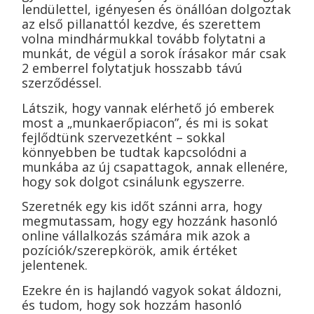
lendülettel, igényesen és önállóan dolgoztak
az első pillanattól kezdve, és szerettem
volna mindhármukkal tovább folytatni a
munkát, de végül a sorok írásakor már csak
2 emberrel folytatjuk hosszabb távú
szerződéssel.
Látszik, hogy vannak elérhető jó emberek
most a „munkaerőpiacon”, és mi is sokat
fejlődtünk szervezetként – sokkal
könnyebben be tudtak kapcsolódni a
munkába az új csapattagok, annak ellenére,
hogy sok dolgot csinálunk egyszerre.
Szeretnék egy kis időt szánni arra, hogy
megmutassam, hogy egy hozzánk hasonló
online vállalkozás számára mik azok a
pozíciók/szerepkörök, amik értéket
jelentenek.
Ezekre én is hajlandó vagyok sokat áldozni,
és tudom, hogy sok hozzám hasonló