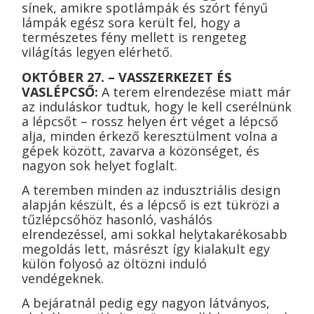
sínek, amikre spotlámpák és szórt fényű
lámpák egész sora került fel, hogy a
természetes fény mellett is rengeteg
világítás legyen elérhető.
OKTÓBER 27. – VASSZERKEZET ÉS
VASLÉPCSŐ:
A terem elrendezése miatt már
az induláskor tudtuk, hogy le kell cserélnünk
a lépcsőt – rossz helyen ért véget a lépcső
alja, minden érkező keresztülment volna a
gépek között, zavarva a közönséget, és
nagyon sok helyet foglalt.
A teremben minden az indusztriális design
alapján készült, és a lépcső is ezt tükrözi a
tűzlépcsőhöz hasonló, vashálós
elrendezéssel, ami sokkal helytakarékosabb
megoldás lett, másrészt így kialakult egy
külön folyosó az öltözni induló
vendégeknek.
A bejáratnál pedig egy nagyon látványos,