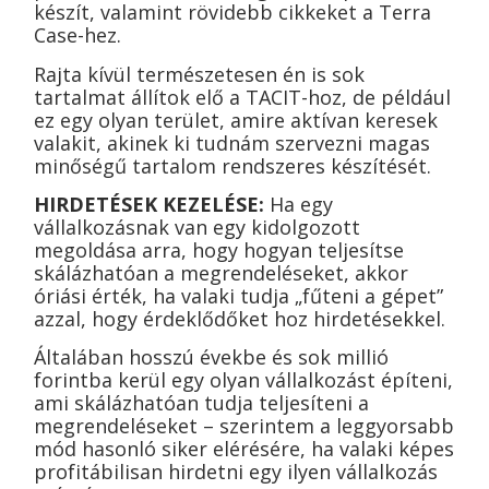
készít, valamint rövidebb cikkeket a Terra
Case-hez.
Rajta kívül természetesen én is sok
tartalmat állítok elő a TACIT-hoz, de például
ez egy olyan terület, amire aktívan keresek
valakit, akinek ki tudnám szervezni magas
minőségű tartalom rendszeres készítését.
HIRDETÉSEK KEZELÉSE:
Ha egy
vállalkozásnak van egy kidolgozott
megoldása arra, hogy hogyan teljesítse
skálázhatóan a megrendeléseket, akkor
óriási érték, ha valaki tudja „fűteni a gépet”
azzal, hogy érdeklődőket hoz hirdetésekkel.
Általában hosszú évekbe és sok millió
forintba kerül egy olyan vállalkozást építeni,
ami skálázhatóan tudja teljesíteni a
megrendeléseket – szerintem a leggyorsabb
mód hasonló siker elérésére, ha valaki képes
profitábilisan hirdetni egy ilyen vállalkozás