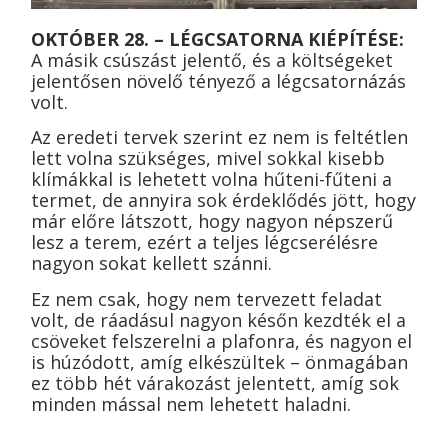
OKTÓBER 28. – LÉGCSATORNA KIÉPÍTÉSE:
A másik csúszást jelentő, és a költségeket
jelentősen növelő tényező a légcsatornázás
volt.
Az eredeti tervek szerint ez nem is feltétlen
lett volna szükséges, mivel sokkal kisebb
klímákkal is lehetett volna hűteni-fűteni a
termet, de annyira sok érdeklődés jött, hogy
már előre látszott, hogy nagyon népszerű
lesz a terem, ezért a teljes légcserélésre
nagyon sokat kellett szánni.
Ez nem csak, hogy nem tervezett feladat
volt, de ráadásul nagyon későn kezdték el a
csöveket felszerelni a plafonra, és nagyon el
is húzódott, amíg elkészültek – önmagában
ez több hét várakozást jelentett, amíg sok
minden mással nem lehetett haladni.