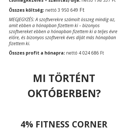
csomagkezelés + szállítás) díja:
nettó 198 537 Ft
Ft
Összes költség:
nettó 3 950 649
MEGJEGYZÉS: A szoftverekre számolt összeg mindig az,
amit ebben a hónapban fizettem ki – bizonyos
szoftvereket ebben a hónapban fizettem ki a teljes évre
előre, és bizonyos szoftverek éves díját más hónapban
fizettem ki.
Összes profit a hónapra:
nettó 4 024 686 Ft
MI TÖRTÉNT
OKTÓBERBEN?
4% FITNESS CORNER