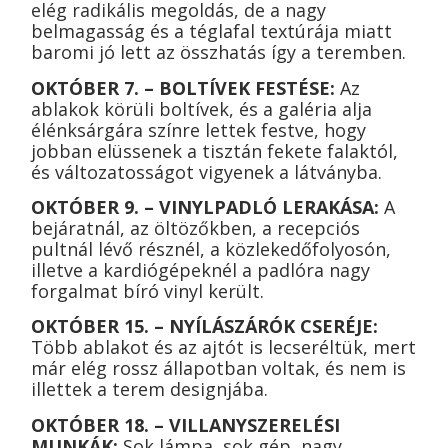
elég radikális megoldás, de a nagy
belmagasság és a téglafal textúrája miatt
baromi jó lett az összhatás így a teremben.
OKTÓBER 7. – BOLTÍVEK FESTÉSE:
Az
ablakok körüli boltívek, és a galéria alja
élénksárgára színre lettek festve, hogy
jobban elüssenek a tisztán fekete falaktól,
és változatosságot vigyenek a látványba.
OKTÓBER 9. – VINYLPADLÓ LERAKÁSA:
A
bejáratnál, az öltözőkben, a recepciós
pultnál lévő résznél, a közlekedőfolyosón,
illetve a kardiógépeknél a padlóra nagy
forgalmat bíró vinyl került.
OKTÓBER 15. – NYÍLÁSZÁRÓK CSERÉJE:
Több ablakot és az ajtót is lecseréltük, mert
már elég rossz állapotban voltak, és nem is
illettek a terem designjába.
OKTÓBER 18. – VILLANYSZERELÉSI
MUNKÁK:
Sok lámpa, sok gép, nagy