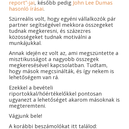
report”-jai
, később pedig
John Lee Dumas
hasonló írásai
.
Szürreális volt, hogy egyéni vállalkozók pár
partner segítségével mekkora összegeket
tudnak megkeresni, és százezres
közösségeket tudnak motiválni a
munkájukkal.
Annak idején ez volt az, ami megszüntette a
misztikusságot a nagyobb összegek
megkeresésével kapcsolatban. Tudtam,
hogy mások megcsinálták, és így nekem is
lehetőségem van rá.
Ezekkel a bevételi
riportokkal/hóértékelőkkel pontosan
ugyanezt a lehetőséget akarom másoknak is
megteremteni.
Vágjunk bele!
A korábbi beszámolókat itt találod: