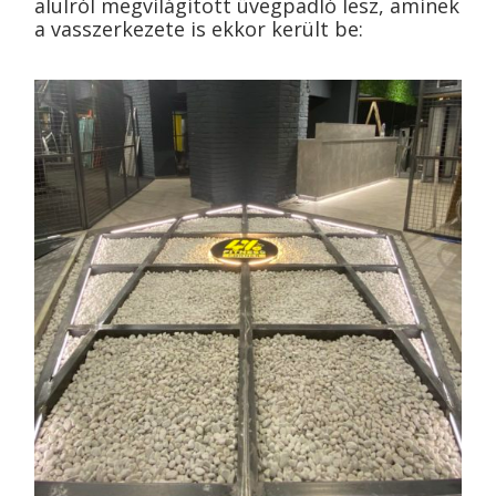
alulról megvilágított üvegpadló lesz, aminek
a vasszerkezete is ekkor került be: