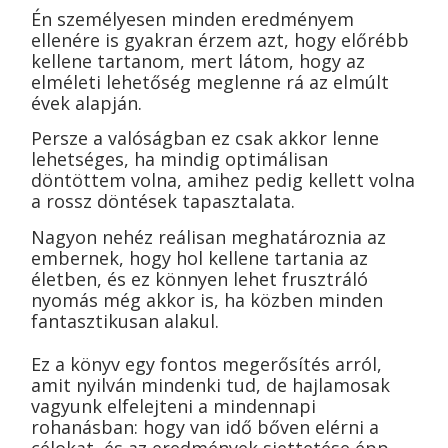
Én személyesen minden eredményem
ellenére is gyakran érzem azt, hogy előrébb
kellene tartanom, mert látom, hogy az
elméleti lehetőség meglenne rá az elmúlt
évek alapján.
Persze a valóságban ez csak akkor lenne
lehetséges, ha mindig optimálisan
döntöttem volna, amihez pedig kellett volna
a rossz döntések tapasztalata.
Nagyon nehéz reálisan meghatároznia az
embernek, hogy hol kellene tartania az
életben, és ez könnyen lehet frusztráló
nyomás még akkor is, ha közben minden
fantasztikusan alakul.
Ez a könyv egy fontos megerősítés arról,
amit nyilván mindenki tud, de hajlamosak
vagyunk elfelejteni a mindennapi
rohanásban: hogy van idő bőven elérni a