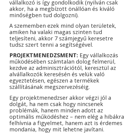
vállalkozó is így gondolkodik (nyilván csak
akkor, ha a megbízott önállóan és kiváló
minőségben tud dolgozni).
A szememben ezek mind olyan területek,
amiken ha valaki magas szinten tud
teljesíteni, akkor 7 számjegyű keresetre
tudsz szert tenni a segítségével.
PROJEKTMENEDZSMENT:
Egy vállalkozás
működésében számtalan dolog felmerül,
kezdve az adminisztrációtól, keresztül az
alvállalkozók keresésén és velük való
egyeztetésen, egészen a termékek
szállításának megszervezéséig.
Egy projektmenedzser akkor végzi jól a
dolgát, ha nem csak hogy nincsenek
problémák, hanem minden adott az
optimális működéshez – nem elég a hibákra
felhívnia a figyelmet, hanem azt is érdemes
mondania, hogy mit lehetne javítani.