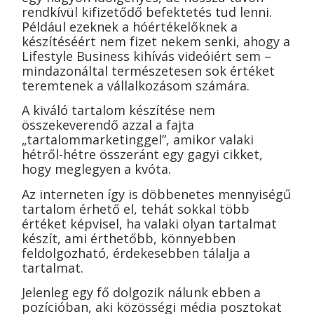
rendkívül kifizetődő befektetés tud lenni.
Például ezeknek a hóértékelőknek a
készítéséért nem fizet nekem senki, ahogy a
Lifestyle Business kihívás videóiért sem –
mindazonáltal természetesen sok értéket
teremtenek a vállalkozásom számára.
A kiváló tartalom készítése nem
összekeverendő azzal a fajta
„tartalommarketinggel”, amikor valaki
hétről-hétre összeránt egy gagyi cikket,
hogy meglegyen a kvóta.
Az interneten így is döbbenetes mennyiségű
tartalom érhető el, tehát sokkal több
értéket képvisel, ha valaki olyan tartalmat
készít, ami érthetőbb, könnyebben
feldolgozható, érdekesebben tálalja a
tartalmat.
Jelenleg egy fő dolgozik nálunk ebben a
pozícióban, aki közösségi média posztokat