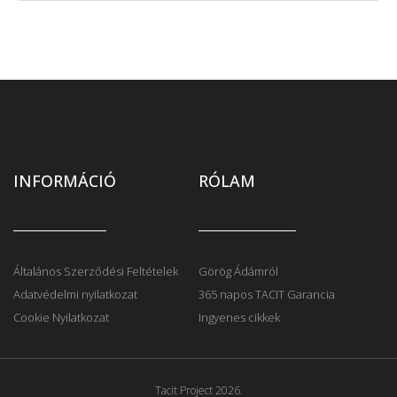
INFORMÁCIÓ
RÓLAM
Általános Szerződési Feltételek
Görög Ádámról
Adatvédelmi nyilatkozat
365 napos TACIT Garancia
Cookie Nyilatkozat
Ingyenes cikkek
Tacit Project 2026.