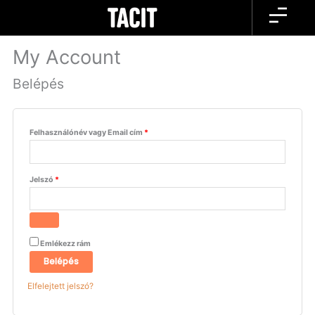
Skip
Kötelező
Kötelező
to
content
My Account
Belépés
Felhasználónév vagy Email cím
*
Jelszó
*
Emlékezz rám
Belépés
Elfelejtett jelszó?