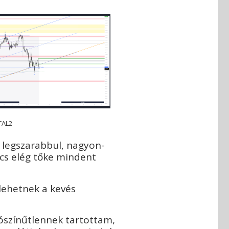
TAL2
 legszarabbul, nagyon-
ncs elég tőke mindent
 lehetnek a kevés
alószínűtlennek tartottam,