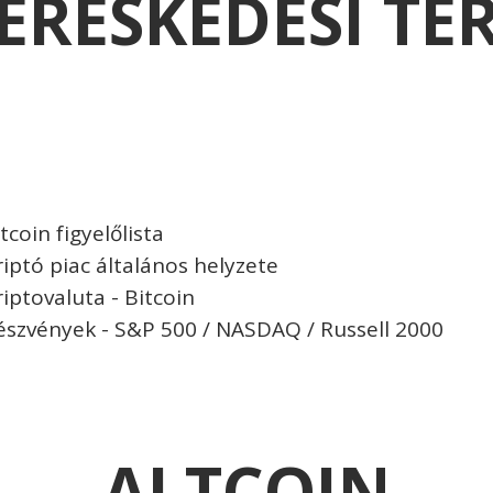
ERESKEDÉSI TE
tcoin figyelőlista
riptó piac általános helyzete
riptovaluta - Bitcoin
észvények - S&P 500 / NASDAQ / Russell 2000
ALTCOIN