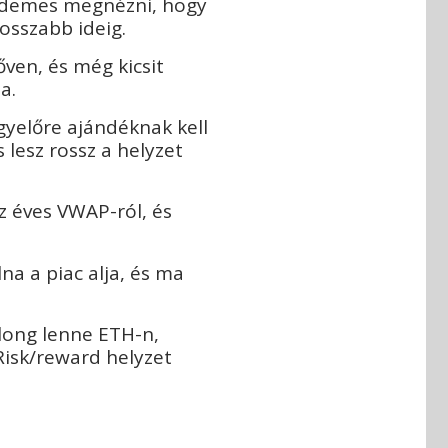
rdemes megnézni, hogy
osszabb ideig.
ven, és még kicsit
ta.
egyelőre ajándéknak kell
 lesz rossz a helyzet
 éves VWAP-ról, és
na a piac alja, és ma
long lenne ETH-n,
Risk/reward helyzet