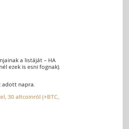
ainak a listáját – HA
l ezek is esni fognak).
 adott napra.
el, 30 altcoinról (+BTC,