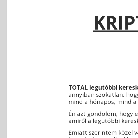
KRIP
TOTAL legutóbbi keresk
annyiban szokatlan, hog
mind a hónapos, mind a n
Én azt gondolom, hogy ezé
amiről a legutóbbi keres
Emiatt szerintem közel va