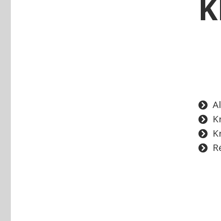
K
Al
K
K
R