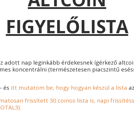
FIGYELŐLISTA
 adott nap leginkább érdekesnek ígérkező altcoinj
es koncentrálni (természetesen piacszintű esésné
– és
itt mutatom be, hogy hogyan készül a lista
az
tosan frissített 30 coinos lista is, napi frissítéss
TOTAL3).