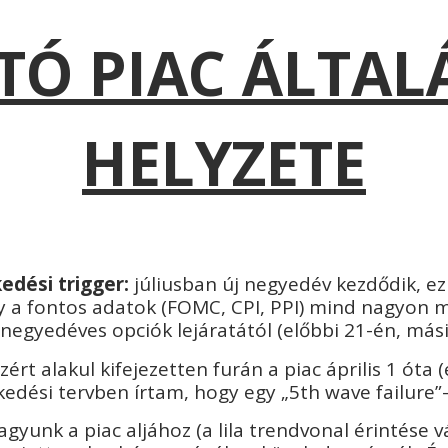
TÓ PIAC ÁLTA
HELYZETE
edési trigger:
júliusban új negyedév kezdődik, e
y a fontos adatok (FOMC, CPI, PPI) mind nagyon 
egyedéves opciók lejáratától (előbbi 21-én, másik
rt alakul kifejezetten furán a piac április 1 óta (
kedési tervben írtam, hogy egy „5th wave failure”
gyunk a piac aljához (a lila trendvonal érintése v