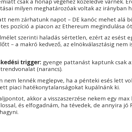
miatt csak a hónap végéhez közeledve várnék. É
tásai milyen meghatározóak voltak az irányban h
att nem zárhatunk napot – DE kanóc mehet alá bő
étes pozíció a piacon az Ethereum megindulása ó
lmélet szerinti haladás sértetlen, ezért az esést 
őtt – a makró kedvező, az elnökválasztásig nem is
kedési trigger:
gyenge pattanást kaptunk csak az
 trendvonalat (narancs).
n nem lennék meglepve, ha a pénteki esés lett vol
ett piaci hatékonytalanságokat kupálnánk ki.
aljpontot, akkor a visszaszerzése nekem egy max 
ossal, és elfogadnám, ha tévedek, de annyira jó 
ihagyni.