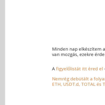
Minden nap elkészítem az
van mozgás, ezekre érdem
A
figyelőlistát itt éred el
Nemrég debütált a folyama
ETH, USDT.d, TOTAL és 