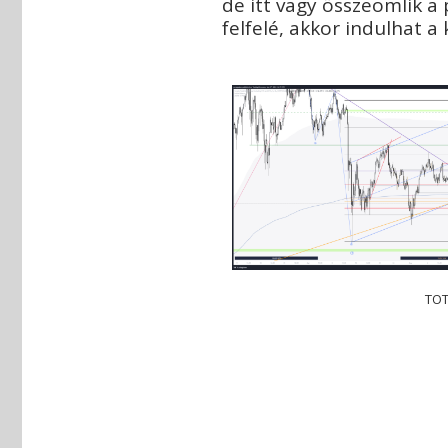
de itt vagy összeomlik a
felfelé, akkor indulhat a
TOT