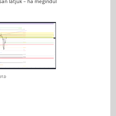
rsan látjuk – ha megindul
DT.D