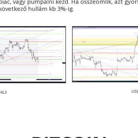
 piac, vagy pumpálni kezd. Ha összeomlik, azt gyo
 következő hullám kb 3%-ig.
US
AL3