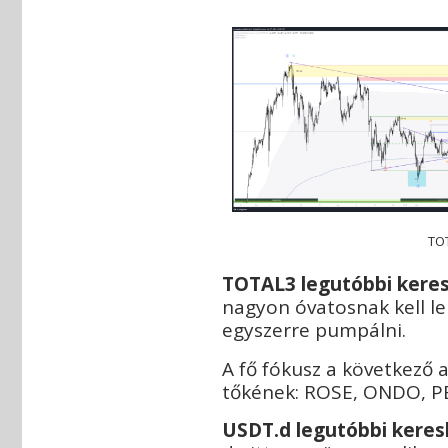
TO
T
OTAL3 legutóbbi keres
nagyon óvatosnak kell le
egyszerre pumpálni.
A fő fókusz a következő 
tőkének: ROSE, ONDO, P
USDT.d legutóbbi keres