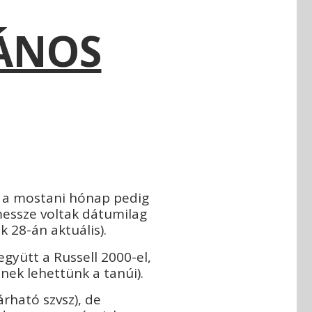
LÁNOS
z a mostani hónap pedig
messze voltak dátumilag
 28-án aktuális).
együtt a Russell 2000-el,
-nek lehettünk a tanúi).
árható szvsz), de