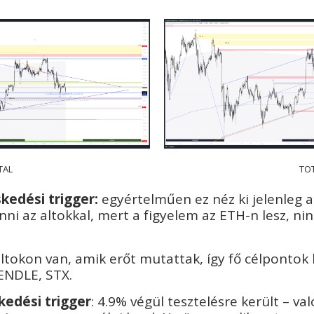
TAL
TO
kedési trigger:
egyértelműen ez néz ki jelenleg a
nni az altokkal, mert a figyelem az ETH-n lesz, ni
altokon van, amik erőt mutattak, így fő célpontok
ENDLE, STX.
kedési trigger
: 4.9% végül tesztelésre került – v