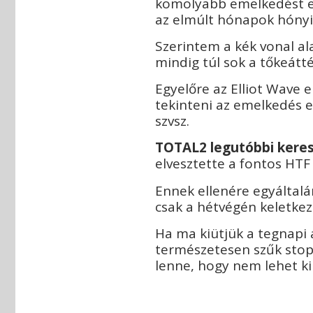
komolyabb emelkedést e
az elmúlt hónapok hónyi
Szerintem a kék vonal al
mindig túl sok a tőkeátt
Egyelőre az Elliot Wave e
tekinteni az emelkedés el
szvsz.
T
OTAL2 legutóbbi keres
elvesztette a fontos HTF
Ennek ellenére egyáltalá
csak a hétvégén keletkez
Ha ma kiütjük a tegnapi 
természetesen szűk stopl
lenne, hogy nem lehet k