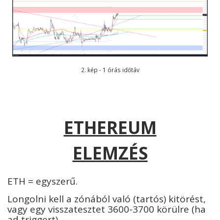
2. kép - 1 órás időtáv
ETHEREUM
ELEMZÉS
ETH = egyszerű.
Longolni kell a zónából való (tartós) kitörést,
vagy egy visszatesztet 3600-3700 körülre (ha
ad triggert).