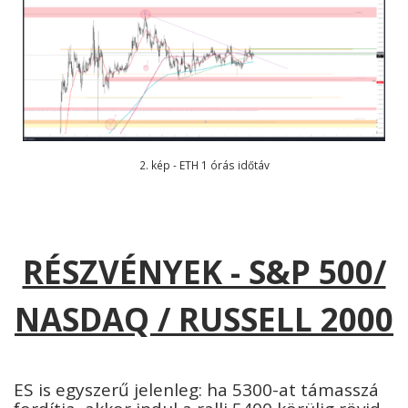
2. kép - ETH 1 órás időtáv
RÉSZVÉNYEK - S&P 500/
NASDAQ / RUSSELL 2000
ES is egyszerű jelenleg: ha 5300-at támasszá