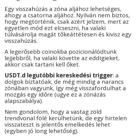
Egy visszahúzás a zóna aljához lehetséges,
ahogy a csatorna aljához. Nyilván nem biztos,
hogy megtörténik, csak azért jelzem, mert az
egyetlen mód ezt elcseszni, ha valaki
túlvásárolja magát tőkeáttétesen és kivisz egy
visszahúzás.
A legerősebb coinokba pozicionálódtunk
lejjebbről, ha valaki követte az eddigieket,
akkor csak tartani kell őket.
USDT.d legutóbbi kereskedési trigger
: a
dolgok biztatóak, de még mindig a narancs
zónában vagyunk, így még visszafordulhat a
mozgás egy időre (ugye ez a zónázás
alapszabálya).
Nem gondolom, hogy a vastag zöld
trendvonal fölé kerülhetünk, de egy hirtelen
visszateszt is jelentős emelkedés lehet
(egyben jó long lehetőség).