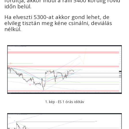
fordítja, akkor indul a ralli 5400 körülig rövid
időn belül.
Ha elveszti 5300-at akkor gond lehet, de
elvileg tisztán meg kéne csinálni, deviálás
nélkül.
1. kép - ES 1 órás időtáv