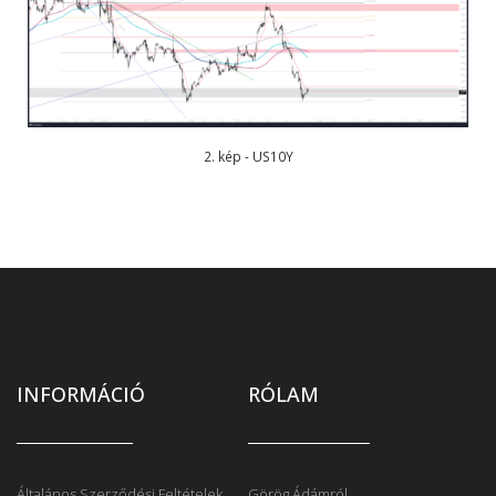
2. kép - US10Y
INFORMÁCIÓ
RÓLAM
Általános Szerződési Feltételek
Görög Ádámról