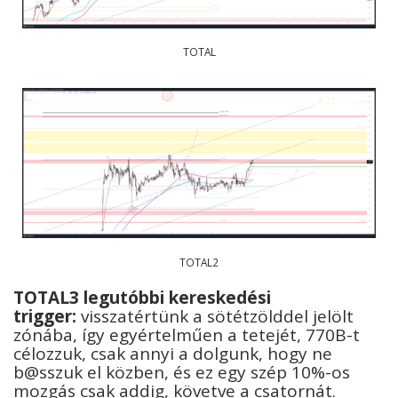
TOTAL
TOTAL2
T
OTAL3 legutóbbi kereskedési
trigger:
visszatértünk a sötétzölddel jelölt
zónába, így egyértelműen a tetejét, 770B-t
célozzuk, csak annyi a dolgunk, hogy ne
b@sszuk el közben, és ez egy szép 10%-os
mozgás csak addig, követve a csatornát.