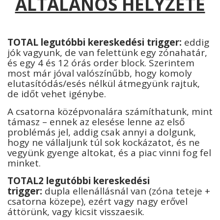
ÁLTALÁNOS HELYZETE
TOTAL legutóbbi kereskedési trigger:
eddig
jók vagyunk, de van felettünk egy zónahatár,
és egy 4 és 12 órás order block. Szerintem
most már jóval valószínűbb, hogy komoly
elutasítódás/esés nélkül átmegyünk rajtuk,
de időt vehet igénybe.
A csatorna középvonalára számíthatunk, mint
támasz – ennek az elesése lenne az első
problémás jel, addig csak annyi a dolgunk,
hogy ne vállaljunk túl sok kockázatot, és ne
vegyünk gyenge altokat, és a piac vinni fog fel
minket.
T
OTAL2 legutóbbi kereskedési
trigger:
dupla ellenállásnál van (zóna teteje +
csatorna közepe), ezért vagy nagy erővel
áttörünk, vagy kicsit visszaesik.