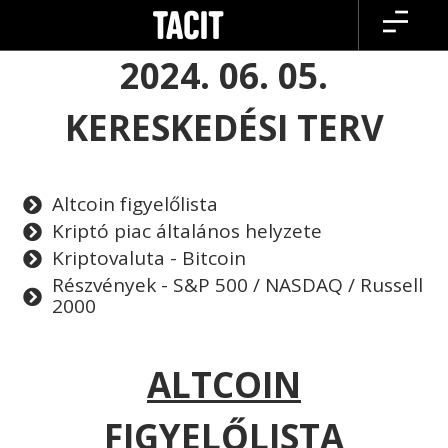
Skip
to
content
2024. 06. 05.
KERESKEDÉSI TERV
Altcoin figyelőlista
Kriptó piac általános helyzete
Kriptovaluta - Bitcoin
Részvények - S&P 500 / NASDAQ / Russell
2000
ALTCOIN
FIGYELŐLISTA