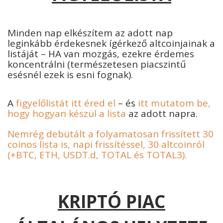
Minden nap elkészítem az adott nap
leginkább érdekesnek ígérkező altcoinjainak a
listáját – HA van mozgás, ezekre érdemes
koncentrálni (természetesen piacszintű
esésnél ezek is esni fognak).
A
figyelőlistát itt éred el
– és
itt mutatom be,
hogy hogyan készül a lista
az adott napra.
Nemrég debütált a folyamatosan frissített 30
coinos lista is, napi frissítéssel, 30 altcoinról
(+BTC, ETH, USDT.d, TOTAL és TOTAL3).
KRIPTÓ PIAC