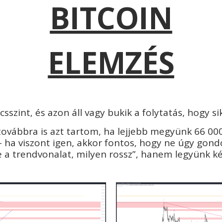
BITCOIN
ELEMZÉS
csszint, és azon áll vagy bukik a folytatás, hogy si
továbbra is azt tartom, ha lejjebb megyünk 66 0
 ha viszont igen, akkor fontos, hogy ne úgy gondo
e a trendvonalat, milyen rossz”, hanem legyünk ké