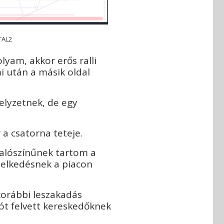
TAL2
lyam, akkor erős ralli
i után a másik oldal
elyzetnek, de egy
 a csatorna teteje.
valószínűnek tartom a
emelkedésnek a piacon
 korábbi leszakadás
ót felvett kereskedőknek