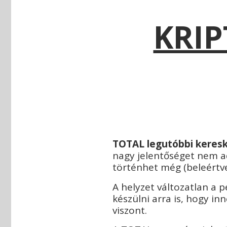
KRIP
TOTAL legutóbbi keresk
nagy jelentőséget nem adn
történhet még (beleértve
A helyzet változatlan a p
készülni arra is, hogy i
viszont.