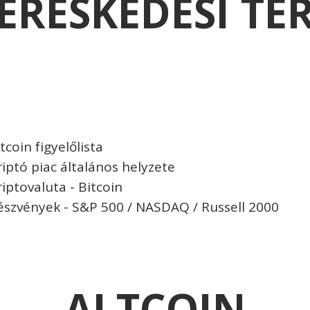
ERESKEDÉSI TE
tcoin figyelőlista
riptó piac általános helyzete
riptovaluta - Bitcoin
észvények - S&P 500 / NASDAQ / Russell 2000
ALTCOIN