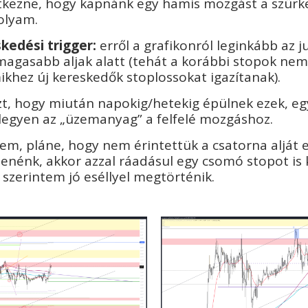
tkezne, hogy kapnánk egy hamis mozgást a szürke
folyam.
kedési trigger:
erről a grafikonról leginkább az 
 magasabb aljak alatt (tehát a korábbi stopok nem 
mikhez új kereskedők stoplossokat igazítanak).
azt, hogy miután napokig/hetekig épülnek ezek, eg
glegyen az „üzemanyag” a felfelé mozgáshoz.
em, pláne, hogy nem érintettük a csatorna alját e
nénk, akkor azzal ráadásul egy csomó stopot is k
– szerintem jó eséllyel megtörténik.