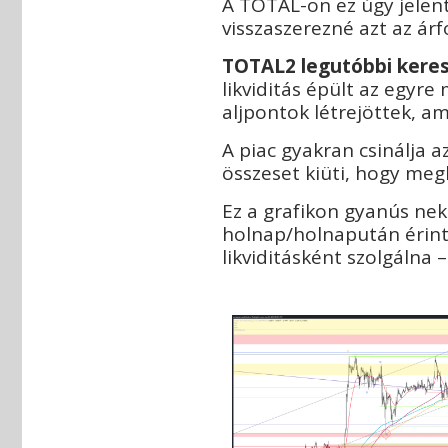
A TOTAL-on ez úgy jelen
visszaszerezné azt az ár
T
OTAL2 legutóbbi keres
likviditás épült az egyre
aljpontok létrejöttek, a
A piac gyakran csinálja 
összeset kiüti, hogy me
Ez a grafikon gyanús nek
holnap/holnapután érinte
likviditásként szolgálna 