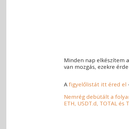
Minden nap elkészítem az
van mozgás, ezekre érdem
A
figyelőlistát itt éred el
Nemrég debütált a folyama
ETH, USDT.d, TOTAL és 