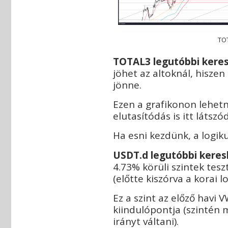
TO
T
OTAL3 legutóbbi keres
jöhet az altoknál, hisze
jönne.
Ezen a grafikonon lehetn
elutasítódás is itt látsz
Ha esni kezdünk, a logik
USDT.d legutóbbi keres
4.73% körüli szintek tes
(előtte kiszórva a korai 
Ez a szint az előző havi
kiindulópontja (szintén 
irányt váltani).