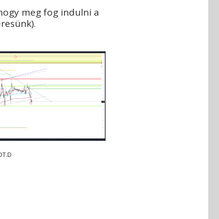
 hogy meg fog indulni a
eresünk).
DT.D