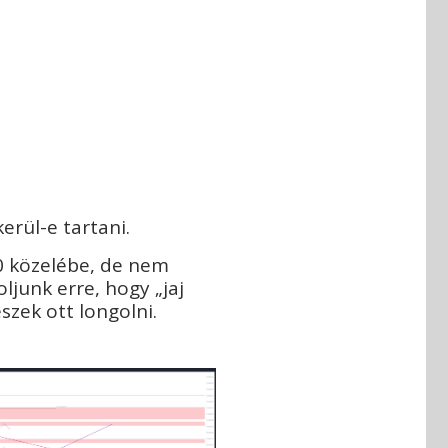
kerül-e tartani.
00 közelébe, de nem
ljunk erre, hogy „jaj
szek ott longolni.