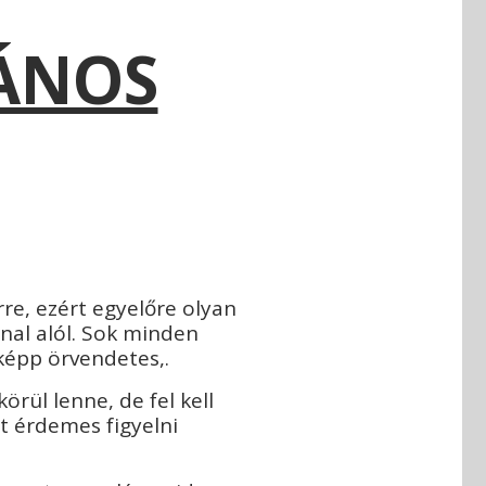
LÁNOS
e, ezért egyelőre olyan
onal alól. Sok minden
képp örvendetes,.
örül lenne, de fel kell
t érdemes figyelni