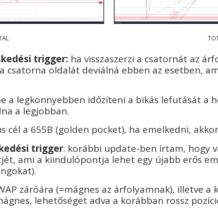
TAL
TO
kedési trigger:
ha visszaszerzi a csatornát az árfo
n a csatorna oldalát deviálná ebben az esetben, am
e a legkönnyebben időzíteni a bikás lefutását a h
ódna a legjobban.
us cél a 655B (golden pocket), ha emelkedni, akkor
kedési trigger
: korábbi update-ben írtam, hogy 
ztjét, ami a kiindulópontja lehet egy újabb erős 
longokat).
 VWAP záróára (=mágnes az árfolyamnak), illetve a
mágnes, lehetőséget adva a korábban rossz pozíci