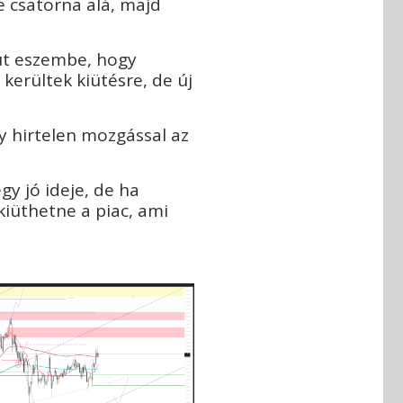
 csatorna alá, majd
jut eszembe, hogy
kerültek kiütésre, de új
y hirtelen mozgással az
gy jó ideje, de ha
iüthetne a piac, ami