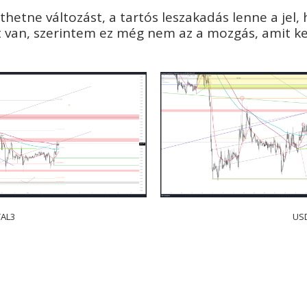
thetne változást, a tartós leszakadás lenne a jel,
att van, szerintem ez még nem az a mozgás, amit k
AL3
US