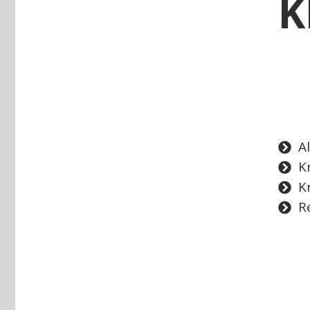
K
Al
K
K
R