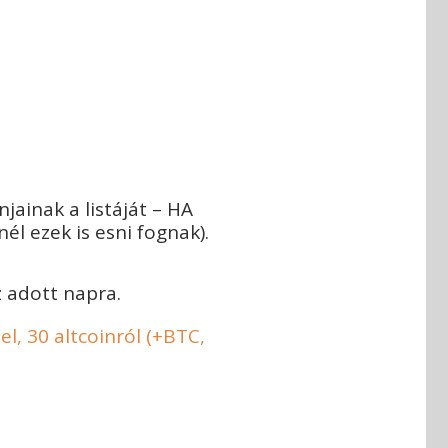
ainak a listáját – HA
l ezek is esni fognak).
 adott napra.
el, 30 altcoinról (+BTC,