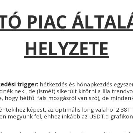
TÓ PIAC ÁLTA
HELYZETE
edési trigger:
hétkezdés és hónapkezdés egyszerr
ék neki, de (ismét) sikerült kitörni a lila trendv
, hogy hétfői fals mozgásról van szó), de minden
éntekihez képest, az optimális long valahol 2.38T k
nnen megyünk fel, ehhez inkább az USDT.d grafikon