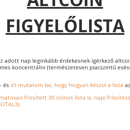
FIGYELŐLISTA
 adott nap leginkább érdekesnek ígérkező altcoinj
es koncentrálni (természetesen piacszintű esésné
– és
itt mutatom be, hogy hogyan készül a lista
az
tosan frissített 30 coinos lista is, napi frissítéss
TOTAL3).