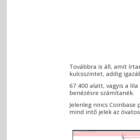
Továbbra is áll, amit ír
kulcsszintet, addig igazá
67 400 alatt, vagyis a lil
benézésre számítanék.
Jelenleg nincs Coinbase 
mind intő jelek az óvato