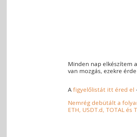
Minden nap elkészítem az
van mozgás, ezekre érdem
A
figyelőlistát itt éred el
Nemrég debütált a folyama
ETH, USDT.d, TOTAL és 