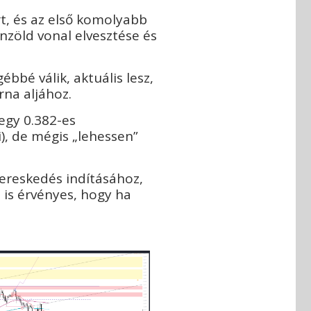
t, és az első komolyabb
nzöld vonal elvesztése és
ébbé válik, aktuális lesz,
rna aljához.
 egy 0.382-es
i), de mégis „lehessen”
ereskedés indításához,
t is érvényes, hogy ha