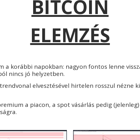
BITCOIN
ELEMZÉS
tam a korábbi napokban: nagyon fontos lenne vissz
ból nincs jó helyzetben.
a trendvonal elvesztésével hirtelen rosszul nézne k
premium a piacon, a spot vásárlás pedig (jelenleg
sságra.