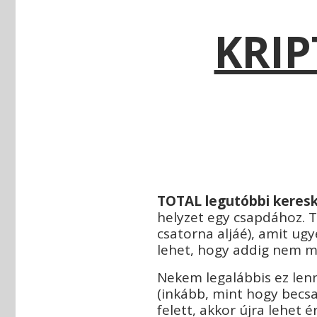
KRIP
TOTAL legutóbbi keresk
helyzet egy csapdához. TO
csatorna aljáé), amit ug
lehet, hogy addig nem me
Nekem legalábbis ez lenn
(inkább, mint hogy becsa
felett, akkor újra lehet é