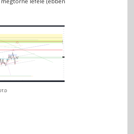
a megtörne lefelé (ebben
DT.D