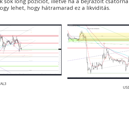
 sok long pozíciót, illetve ha a bejrazolt csatorn
gy lehet, hogy hátramarad ez a likviditás.
AL3
US