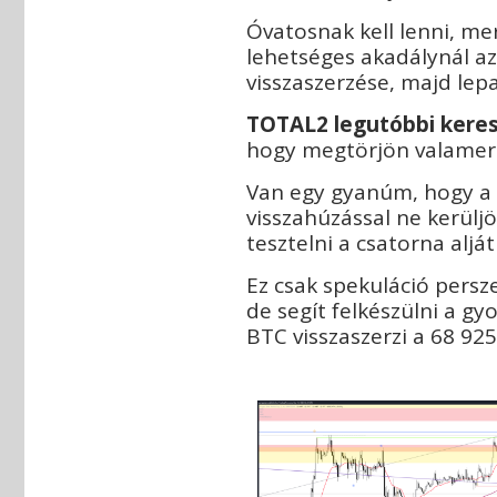
Óvatosnak kell lenni, me
lehetséges akadálynál az
visszaszerzése, majd lep
T
OTAL2 legutóbbi keres
hogy megtörjön valamerre
Van egy gyanúm, hogy a ké
visszahúzással ne kerüljö
tesztelni a csatorna aljá
Ez csak spekuláció pers
de segít felkészülni a gy
BTC visszaszerzi a 68 92