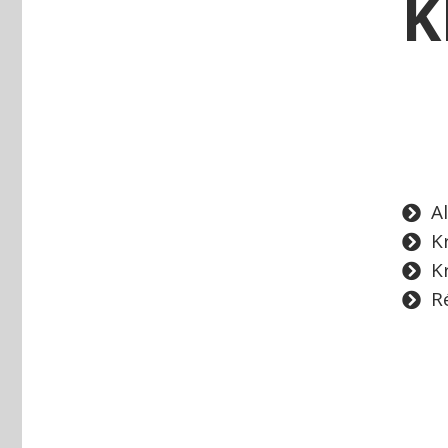
K
Al
K
K
R