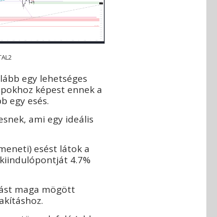
TAL2
alább egy lehetséges
napokhoz képest ennek a
b egy esés.
snek, ami egy ideális
meneti) esést látok a
 kiindulópontját 4.7%
ditást maga mögött
zakításhoz.