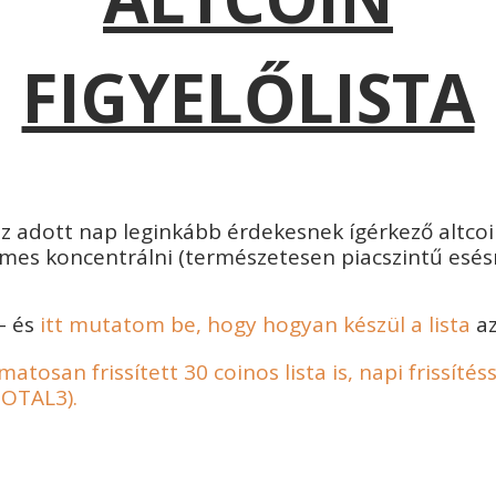
FIGYELŐLISTA
 adott nap leginkább érdekesnek ígérkező altcoinj
es koncentrálni (természetesen piacszintű esésné
– és
itt mutatom be, hogy hogyan készül a lista
az
tosan frissített 30 coinos lista is, napi frissítéss
TOTAL3).