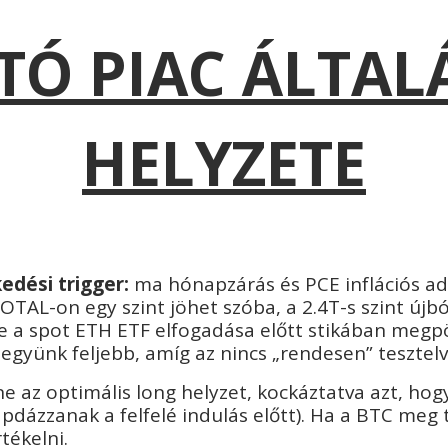
TÓ PIAC ÁLTA
HELYZETE
edési trigger:
ma hónapzárás és PCE inflációs ad
TAL-on egy szint jöhet szóba, a 2.4T-s szint újból
ye a spot ETH ETF elfogadása előtt stikában megp
gyünk feljebb, amíg az nincs „rendesen” tesztel
e az optimális long helyzet, kockáztatva azt, ho
pdázzanak a felfelé indulás előtt). Ha a BTC meg
rtékelni.