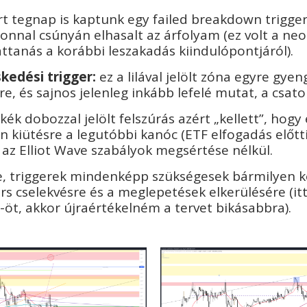
rt tegnap is kaptunk egy failed breakdown trigger
onnal csúnyán elhasalt az árfolyam (ez volt a neo
attanás a korábbi leszakadás kiindulópontjáról).
kedési trigger:
ez a lilával jelölt zóna egyre gyeng
, és sajnos jelenleg inkább lefelé mutat, a csato
k dobozzal jelölt felszúrás azért „kellett”, hogy
n kiütésre a legutóbbi kanóc (ETF elfogadás előtt
t az Elliot Wave szabályok megsértése nélkül.
ze, triggerek mindenképp szükségesek bármilyen k
ors cselekvésre és a meglepetések elkerülésére (it
5-öt, akkor újraértékelném a tervet bikásabbra).