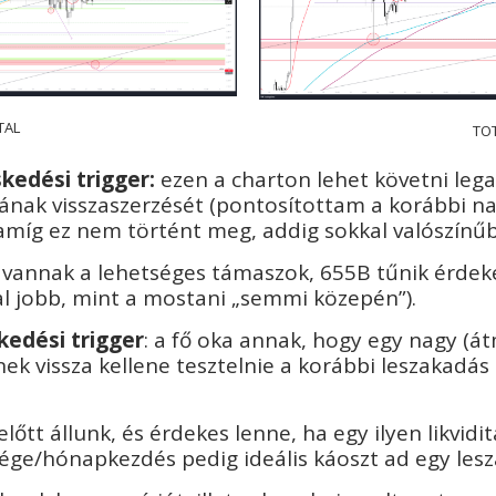
TAL
TO
kedési trigger:
ezen a charton lehet követni leg
aljának visszaszerzését (pontosítottam a korábbi 
 amíg ez nem történt meg, addig sokkal valószínűb
 vannak a lehetséges támaszok, 655B tűnik érdeke
al jobb, mint a mostani „semmi közepén”).
kedési trigger
: a fő oka annak, hogy egy nagy (át
ek vissza kellene tesztelnie a korábbi leszakadás
előtt állunk, és érdekes lenne, ha egy ilyen likvi
ége/hónapkezdés pedig ideális káoszt ad egy les