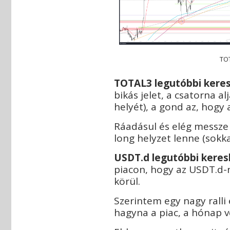
TO
T
OTAL3 legutóbbi keres
bikás jelet, a csatorna 
helyét), a gond az, hogy
Ráadásul és elég messze
long helyzet lenne (sokk
USDT.d legutóbbi keres
piacon, hogy az USDT.d-n
körül.
Szerintem egy nagy ralli 
hagyna a piac, a hónap v