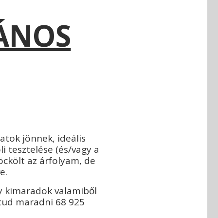
LÁNOS
atok jönnek, ideális
i tesztelése (és/vagy a
öckölt az árfolyam, de
ve.
gy kimaradok valamiből
 tud maradni 68 925