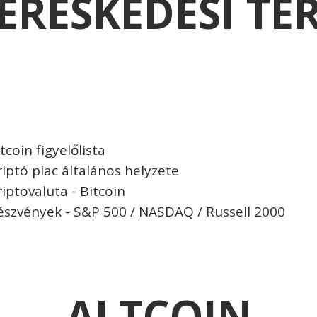
ERESKEDÉSI TE
tcoin figyelőlista
riptó piac általános helyzete
riptovaluta - Bitcoin
észvények - S&P 500 / NASDAQ / Russell 2000
ALTCOIN