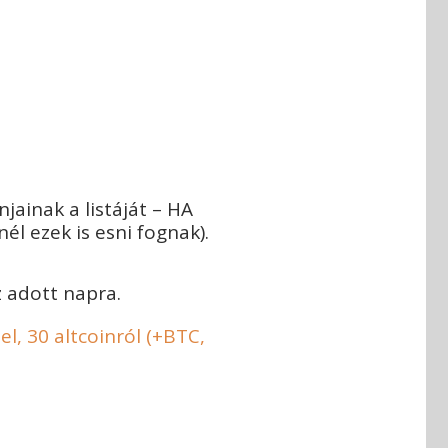
ainak a listáját – HA
l ezek is esni fognak).
 adott napra.
el, 30 altcoinról (+BTC,