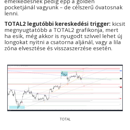
emelkedésnek pedig épp a golden
pocketjánál vagyunk – de célszerű óvatosnak
lenni.
T
OTAL2 legutóbbi kereskedési trigger:
kicsit
megnyugtatóbb a TOTAL2 grafikonja, mert
ha esik, még akkor is nyugodt szívvel lehet új
longokat nyitni a csatorna aljánál, vagy a lila
zóna elvesztése és visszaszerzése esetén.
TOTAL