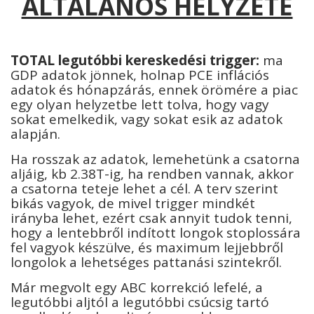
ÁLTALÁNOS HELYZETE
TOTAL legutóbbi kereskedési trigger:
ma
GDP adatok jönnek, holnap PCE inflációs
adatok és hónapzárás, ennek örömére a piac
egy olyan helyzetbe lett tolva, hogy vagy
sokat emelkedik, vagy sokat esik az adatok
alapján.
Ha rosszak az adatok, lemehetünk a csatorna
aljáig, kb 2.38T-ig, ha rendben vannak, akkor
a csatorna teteje lehet a cél. A terv szerint
bikás vagyok, de mivel trigger mindkét
irányba lehet, ezért csak annyit tudok tenni,
hogy a lentebbről indított longok stoplossára
fel vagyok készülve, és maximum lejjebbről
longolok a lehetséges pattanási szintekről.
Már megvolt egy ABC korrekció lefelé, a
legutóbbi aljtól a legutóbbi csúcsig tartó