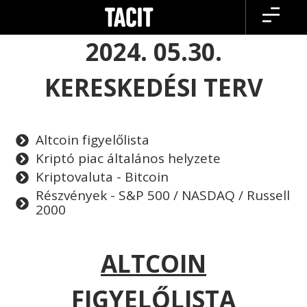
Skip
to
content
2024. 05.30.
KERESKEDÉSI TERV
Altcoin figyelőlista
Kriptó piac általános helyzete
Kriptovaluta - Bitcoin
Részvények - S&P 500 / NASDAQ / Russell
2000
ALTCOIN
FIGYELŐLISTA