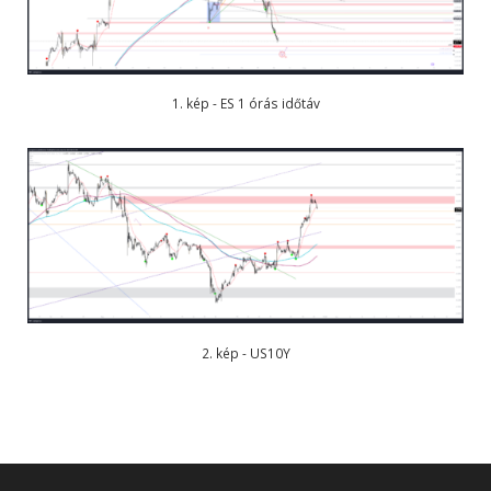
1. kép - ES 1 órás időtáv
2. kép - US10Y