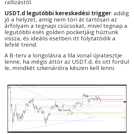
rallizástól.
USDT.d legutóbbi kereskedési trigger
: addig
jó a helyzet, amíg nem töri át tartósan az
árfolyam a tegnapi csúcsokat, mivel tegnap a
legutóbbi esés golden pocketjáig húztunk
vissza, és ideális esetben itt folytatódik a
lefelé trend.
A B-terv a longolásra a lila vonal újratesztje
lenne, ha mégis áttör az USDT.d, és ott fordul
le, mindkét szkenárióra készen kell lenni.