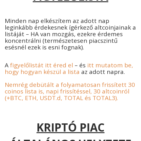
Minden nap elkészítem az adott nap
leginkább érdekesnek ígérkező altcoinjainak a
listáját – HA van mozgás, ezekre érdemes
koncentrálni (természetesen piacszintű
esésnél ezek is esni fognak).
A
figyelőlistát itt éred el
– és
itt mutatom be,
hogy hogyan készül a lista
az adott napra.
Nemrég debütált a folyamatosan frissített 30
coinos lista is, napi frissítéssel, 30 altcoinról
(+BTC, ETH, USDT.d, TOTAL és TOTAL3).
KRIPTÓ PIAC