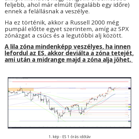
feljebb, ahol már elmúlt (legalább egy időre)
ennek a felállásnak a veszélye.
Ha ez történik, akkor a Russell 2000 még
pumpál előtte egyet szerintem, amíg az SPX
zónázgat a csúcs és a legutóbbi alj között.
A lila zóna mindenképp veszélyes, ha innen
lefordul az ES, akkor deviálta a zóna tetejét,
ami után a midrange majd a zóna alja jöhet.
1. kép - ES 1 órás időtáv