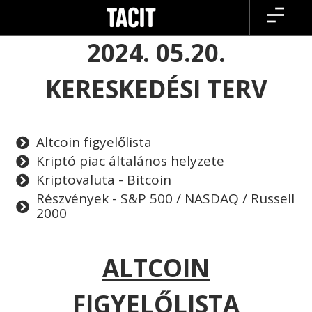
Skip
to
content
2024. 05.20.
KERESKEDÉSI TERV
Altcoin figyelőlista
Kriptó piac általános helyzete
Kriptovaluta - Bitcoin
Részvények - S&P 500 / NASDAQ / Russell
2000
ALTCOIN
FIGYELŐLISTA