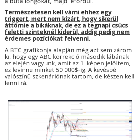
a buta longokat, majd lefordul.
Természetesen kell várni ehhez egy
triggert, mert nem kizárt, hogy sikerül
áttörnie a bikáknak, de ez a tegnapi csúcs
feletti szinteknél kiderül, addig pedig nem
érdemes pozíciókat felvenni.
A BTC grafikonja alapján még azt sem zárom
ki, hogy egy ABC korrekció második lábának
az elején vagyunk, amit az 1. képen jelöltem,
ez levinne minket 50 000$-ig. A kevésbé
valószínű szkenáriónak tartom, de készen kell
lenni rá.