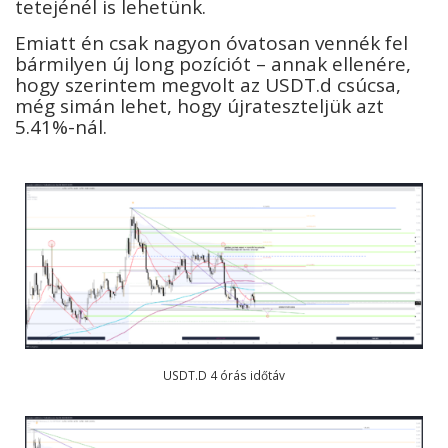
tetejénél is lehetünk.
Emiatt én csak nagyon óvatosan vennék fel
bármilyen új long pozíciót – annak ellenére,
hogy szerintem megvolt az USDT.d csúcsa,
még simán lehet, hogy újrateszteljük azt
5.41%-nál.
USDT.D 4 órás időtáv