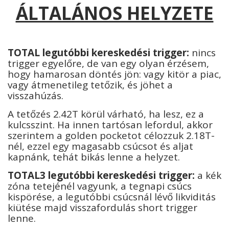
ÁLTALÁNOS HELYZETE
TOTAL legutóbbi kereskedési trigger:
nincs
trigger egyelőre, de van egy olyan érzésem,
hogy hamarosan döntés jön: vagy kitör a piac,
vagy átmenetileg tetőzik, és jöhet a
visszahúzás.
A tetőzés 2.42T körül várható, ha lesz, ez a
kulcsszint. Ha innen tartósan lefordul, akkor
szerintem a golden pocketot célozzuk 2.18T-
nél, ezzel egy magasabb csúcsot és aljat
kapnánk, tehát bikás lenne a helyzet.
T
OTAL3 legutóbbi kereskedési trigger:
a kék
zóna tetejénél vagyunk, a tegnapi csúcs
kispörése, a legutóbbi csúcsnál lévő likviditás
kiütése majd visszafordulás short trigger
lenne.