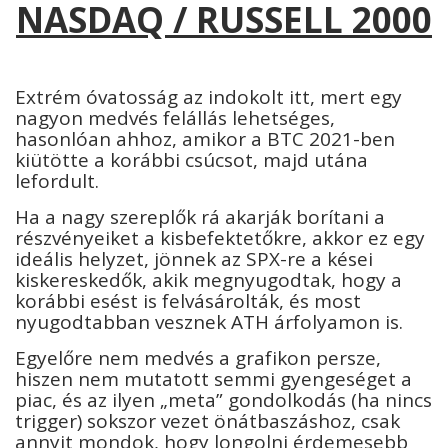
NASDAQ / RUSSELL 2000
Extrém óvatosság az indokolt itt, mert egy
nagyon medvés felállás lehetséges,
hasonlóan ahhoz, amikor a BTC 2021-ben
kiütötte a korábbi csúcsot, majd utána
lefordult.
Ha a nagy szereplők rá akarják borítani a
részvényeiket a kisbefektetőkre, akkor ez egy
ideális helyzet, jönnek az SPX-re a kései
kiskereskedők, akik megnyugodtak, hogy a
korábbi esést is felvásárolták, és most
nyugodtabban vesznek ATH árfolyamon is.
Egyelőre nem medvés a grafikon persze,
hiszen nem mutatott semmi gyengeséget a
piac, és az ilyen „meta” gondolkodás (ha nincs
trigger) sokszor vezet önátbaszáshoz, csak
annyit mondok, hogy longolni érdemesebb