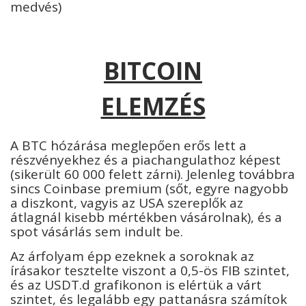
medvés)
BITCOIN
ELEMZÉS
A BTC hózárása meglepően erős lett a
részvényekhez és a piachangulathoz képest
(sikerült 60 000 felett zárni). Jelenleg továbbra
sincs Coinbase premium (sőt, egyre nagyobb
a diszkont, vagyis az USA szereplők az
átlagnál kisebb mértékben vásárolnak), és a
spot vásárlás sem indult be.
Az árfolyam épp ezeknek a soroknak az
írásakor tesztelte viszont a 0,5-ös FIB szintet,
és az USDT.d grafikonon is elértük a várt
szintet, és legalább egy pattanásra számítok