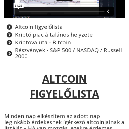
Altcoin figyelőlista
Kriptó piac általános helyzete
Kriptovaluta - Bitcoin
Részvények - S&P 500 / NASDAQ / Russell
2000
ALTCOIN
FIGYELŐLISTA
Minden nap elkészítem az adott nap
leginkább érdekesnek ígérkező altcoinjainak a
listáját – HA van mozgás, ezekre érdemes