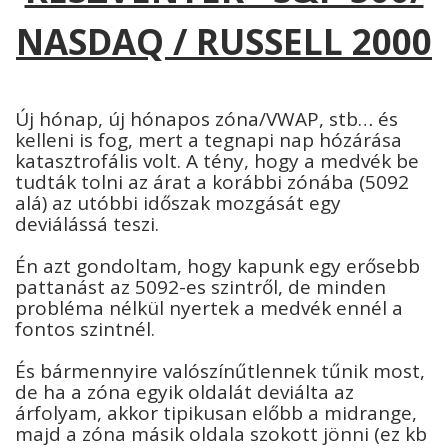
NASDAQ / RUSSELL 2000
Új hónap, új hónapos zóna/VWAP, stb… és
kelleni is fog, mert a tegnapi nap hózárása
katasztrofális volt. A tény, hogy a medvék be
tudták tolni az árat a korábbi zónába (5092
alá) az utóbbi időszak mozgását egy
deviálássá teszi.
Én azt gondoltam, hogy kapunk egy erősebb
pattanást az 5092-es szintről, de minden
probléma nélkül nyertek a medvék ennél a
fontos szintnél.
És bármennyire valószínűtlennek tűnik most,
de ha a zóna egyik oldalát deviálta az
árfolyam, akkor tipikusan előbb a midrange,
majd a zóna másik oldala szokott jönni (ez kb