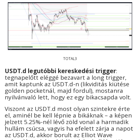
TOTAL3
USDT.d legutóbbi kereskedési trigger
:
tegnapelőtt eléggé bezavart a long trigger,
amit kaptunk az USDT.d-n (likviditás kiütése
golden pocketnál, majd fordul), mostanra
nyilvánvaló lett, hogy ez egy bikacsapda volt.
Viszont az USDT.d most olyan szintekre érte
el, aminél be kell lépnie a bikáknak – a képen
jelzett 5.25%-nél lévő zöld vonal a harmadik
hullám csúcsa, vagyis ha efelett zárja a napot
az USDT.d, akkor borult az Elliot Wave