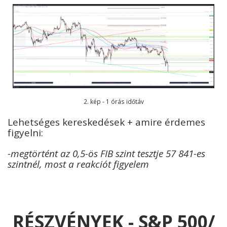
2. kép - 1 órás időtáv
Lehetséges kereskedések + amire érdemes
figyelni:
-megtörtént az 0,5-ös FIB szint tesztje 57 841-es
szintnél, most a reakciót figyelem
RÉSZVÉNYEK - S&P 500/