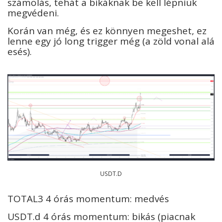
számolás, tehát a bikáknak be kell lépniük
megvédeni.
Korán van még, és ez könnyen megeshet, ez
lenne egy jó long trigger még (a zöld vonal alá
esés).
USDT.D
TOTAL3 4 órás momentum: medvés
USDT.d 4 órás momentum: bikás (piacnak