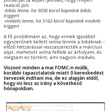
reakció jön:
-bikás lenne, ha 5036 körül kapnánk bikás
triggert
-medvés lenne, ha 5162 körül kapnánk medvés
triggert
A fő problémám az, hogy ennek igazából
egyszerűnek kellett volna lennie a bikáknak –
előző hétzárással visszaszerezték a márciusi
aljat, mehetett volna felfelé az árfolyam, és
mégsem ez történt, ami nagyon medvés.
Viszont minden a mai FOMC-n múlik,
korábbi tapasztalatok miatt 0 kereskedést
tervezek indítani ma, de ez alapján eldől,
hogy mi lesz az irány a következő
hónapokban.