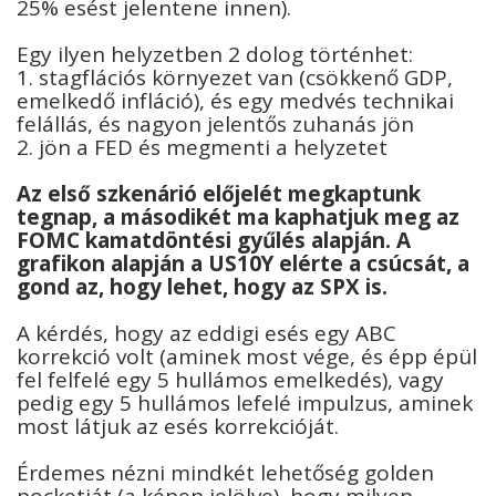
25% esést jelentene innen).
Egy ilyen helyzetben 2 dolog történhet:
1. stagflációs környezet van (csökkenő GDP,
emelkedő infláció), és egy medvés technikai
felállás, és nagyon jelentős zuhanás jön
2. jön a FED és megmenti a helyzetet
Az első szkenárió előjelét megkaptunk
tegnap, a másodikét ma kaphatjuk meg az
FOMC kamatdöntési gyűlés alapján. A
grafikon alapján a US10Y elérte a csúcsát, a
gond az, hogy lehet, hogy az SPX is.
A kérdés, hogy az eddigi esés egy ABC
korrekció volt (aminek most vége, és épp épül
fel felfelé egy 5 hullámos emelkedés), vagy
pedig egy 5 hullámos lefelé impulzus, aminek
most látjuk az esés korrekcióját.
Érdemes nézni mindkét lehetőség golden
pocketját (a képen jelölve), hogy milyen