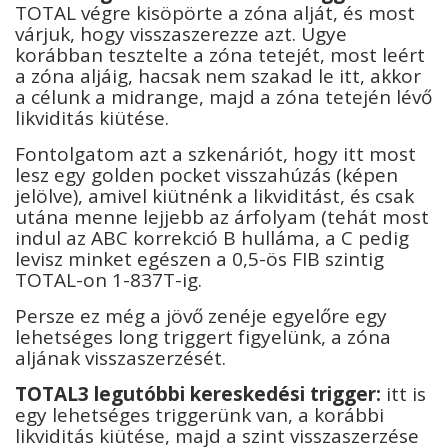
TOTAL végre kisöpörte a zóna alját, és most
várjuk, hogy visszaszerezze azt. Ugye
korábban tesztelte a zóna tetejét, most leért
a zóna aljáig, hacsak nem szakad le itt, akkor
a célunk a midrange, majd a zóna tetején lévő
likviditás kiütése.
Fontolgatom azt a szkenáriót, hogy itt most
lesz egy golden pocket visszahúzás (képen
jelölve), amivel kiütnénk a likviditást, és csak
utána menne lejjebb az árfolyam (tehát most
indul az ABC korrekció B hulláma, a C pedig
levisz minket egészen a 0,5-ös FIB szintig
TOTAL-on 1-837T-ig.
Persze ez még a jövő zenéje egyelőre egy
lehetséges long triggert figyelünk, a zóna
aljának visszaszerzését.
T
OTAL3 legutóbbi kereskedési trigger:
itt is
egy lehetséges triggerünk van, a korábbi
likviditás kiütése, majd a szint visszaszerzése