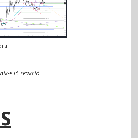
DT.d
nik-e jó reakció
ÉS