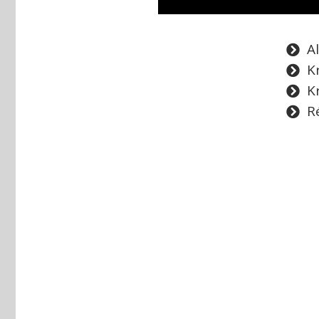
Al
K
K
R