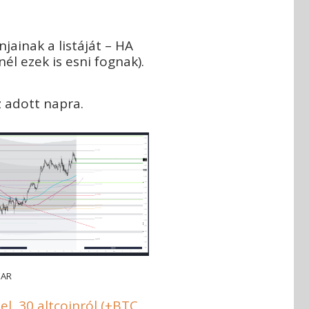
ainak a listáját – HA
l ezek is esni fognak).
 adott napra.
EAR
el, 30 altcoinról (+BTC,