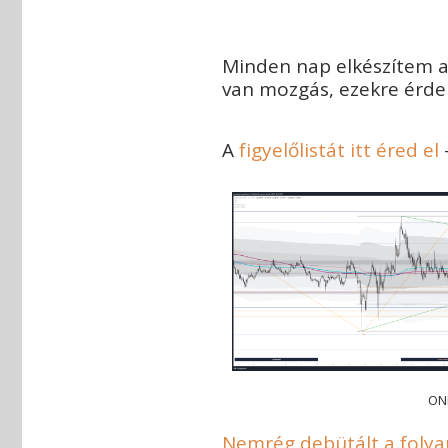
Minden nap elkészítem az
van mozgás, ezekre érdem
A
figyelőlistát itt éred el
ON
Nemrég debütált a folyama