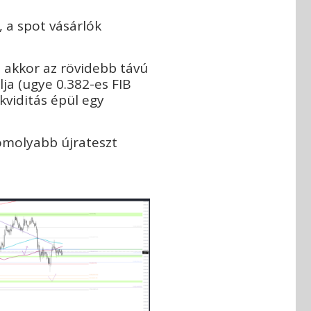
, a spot vásárlók
, akkor az rövidebb távú
a (ugye 0.382-es FIB
kviditás épül egy
komolyabb újrateszt