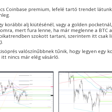
ncs Coinbase premium, lefelé tartó trendet látunk
nleg.
gy korábbi alj kiütésénél, vagy a golden pocketnál
omra, mert fura lenne, ha már meglenne a BTC alj
bikatrendben szokott tartani, szerintem itt csak li
).
kisöprés valószínűbbnek tűnik, hogy legyen egy 
 itt nincs már elég vásárló.