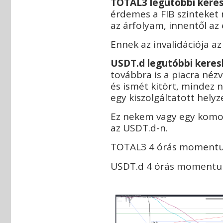
TOTAL3 legutóbbi keres
érdemes a FIB szinteket
az árfolyam, innentől az 
Ennek az invalidációja az
USDT.d legutóbbi keres
továbbra is a piacra néz
és ismét kitört, mindez 
egy kiszolgáltatott helyze
Ez nekem vagy egy komoly
az USDT.d-n.
TOTAL3 4 órás moment
USDT.d 4 órás momentum