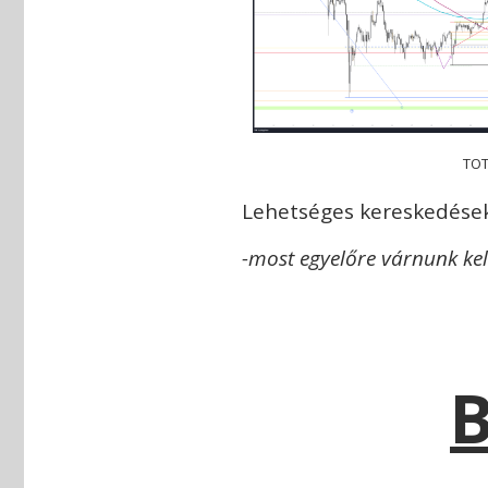
TOT
Lehetséges kereskedések
-most egyelőre várnunk kell
B