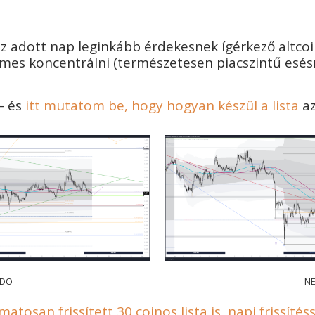
 adott nap leginkább érdekesnek ígérkező altcoinj
es koncentrálni (természetesen piacszintű esésné
– és
itt mutatom be, hogy hogyan készül a lista
az
DO
N
tosan frissített 30 coinos lista is, napi frissítéss