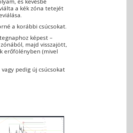
olyam, és kevésbé
álta a kék zóna tetejét
eviálása.
örné a korábbi csúcsokat.
 tegnaphoz képest –
zónából, majd visszajött,
ak erőfölényben (mivel
 vagy pedig új csúcsokat