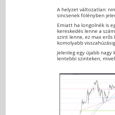
A helyzet változatlan: ni
sincsenek fölényben jele
Emiatt ha longolnék is e
kereskedés lenne a szám
szint lenne, ez max erős 
komolyabb visszahúzásig
Jelenleg egy újabb nagy 
lentebbi szinteken, mivel