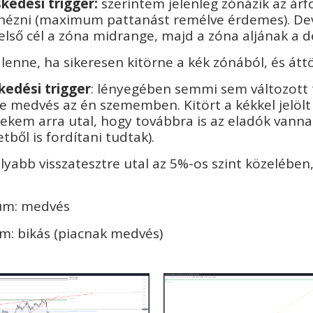
kedési trigger:
szerintem jelenleg zónázik az árf
 nézni (maximum pattanást remélve érdemes). Devi
első cél a zóna midrange, majd a zóna aljának a d
 lenne, ha sikeresen kitörne a kék zónából, és átt
kedési trigger
: lényegében semmi sem változott
ve medvés az én szememben. Kitört a kékkel jelölt 
nekem arra utal, hogy továbbra is az eladók vann
tből is fordítani tudtak).
abb visszatesztre utal az 5%-os szint közelében,
um: medvés
: bikás (piacnak medvés)