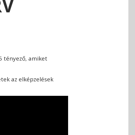
RV
5 tényező, amiket
etek az elképzelések