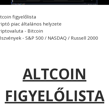
tcoin figyelőlista
riptó piac általános helyzete
riptovaluta - Bitcoin
észvények - S&P 500 / NASDAQ / Russell 2000
ALTCOIN
FIGYELŐLISTA