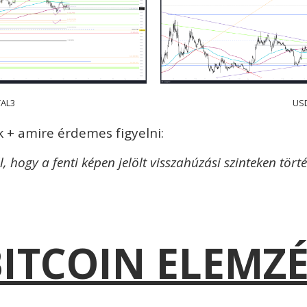
AL3
US
 + amire érdemes figyelni:
, hogy a fenti képen jelölt visszahúzási szinteken törté
ITCOIN ELEMZ