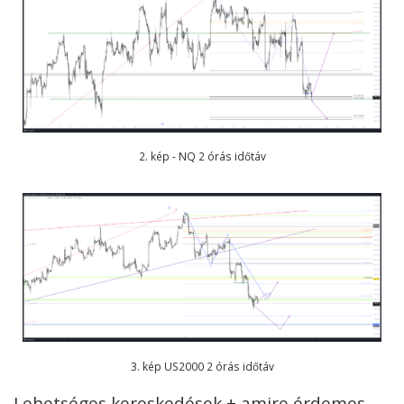
2. kép - NQ 2 órás időtáv
3. kép US2000 2 órás időtáv
Lehetséges kereskedések + amire érdemes