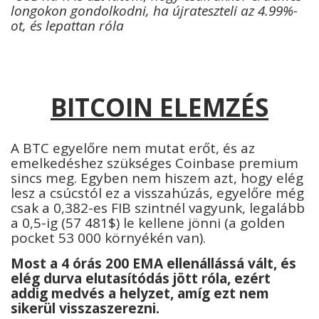
longokon gondolkodni, ha újrateszteli az 4.99%-
ot, és lepattan róla
BITCOIN ELEMZÉS
A BTC egyelőre nem mutat erőt, és az
emelkedéshez szükséges Coinbase premium
sincs meg. Egyben nem hiszem azt, hogy elég
lesz a csúcstól ez a visszahúzás, egyelőre még
csak a 0,382-es FIB szintnél vagyunk, legalább
a 0,5-ig (57 481$) le kellene jönni (a golden
pocket 53 000 környékén van).
Most a 4 órás 200 EMA ellenállássá vált, és
elég durva elutasítódás jött róla, ezért
addig medvés a helyzet, amíg ezt nem
sikerül visszaszerezni.