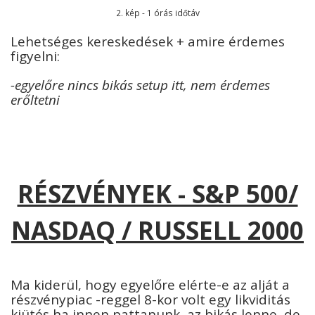
2. kép - 1 órás időtáv
Lehetséges kereskedések + amire érdemes
figyelni:
-egyelőre nincs bikás setup itt, nem érdemes
erőltetni
RÉSZVÉNYEK - S&P 500/
NASDAQ / RUSSELL 2000
Ma kiderül, hogy egyelőre elérte-e az alját a
részvénypiac -reggel 8-kor volt egy likviditás
kiütés,ha innen pattanunk, az bikás lenne, de