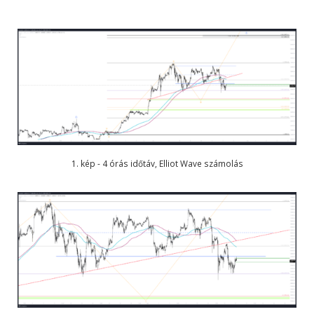
1. kép - 4 órás időtáv, Elliot Wave számolás