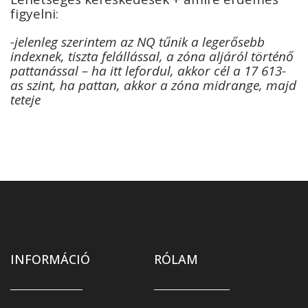
figyelni:
-je
lenleg szerintem az NQ tűnik a legerősebb
indexnek, tiszta felállással, a zóna aljáról történő
pattanással – ha itt lefordul, akkor cél a 17 613-
as szint, ha pattan, akkor a zóna midrange, majd
teteje
INFORMÁCIÓ
RÓLAM