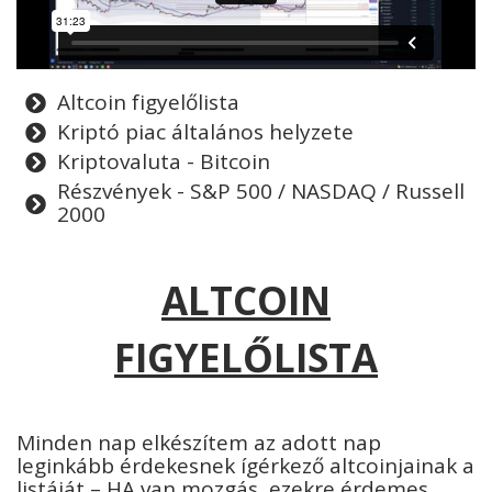
Altcoin figyelőlista
Kriptó piac általános helyzete
Kriptovaluta - Bitcoin
Részvények - S&P 500 / NASDAQ / Russell
2000
ALTCOIN
FIGYELŐLISTA
Minden nap elkészítem az adott nap
leginkább érdekesnek ígérkező altcoinjainak a
listáját – HA van mozgás, ezekre érdemes