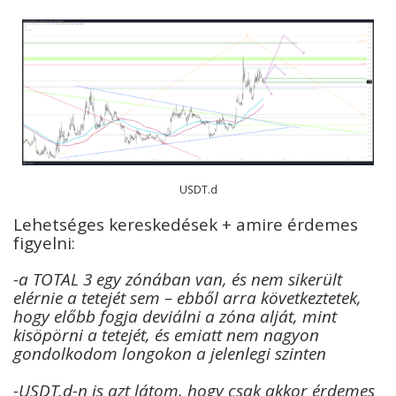
USDT.d
Lehetséges kereskedések + amire érdemes
figyelni:
-a TOTAL 3 egy zónában van, és nem sikerült
elérnie a tetejét sem – ebből arra következtetek,
hogy előbb fogja deviálni a zóna alját, mint
kisöpörni a tetejét, és emiatt nem nagyon
gondolkodom longokon a jelenlegi szinten
-USDT.d-n is azt látom, hogy csak akkor érdemes