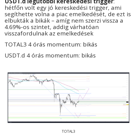
USDT.d legutóbbi kereskedési trigger
:
hétfőn volt egy jó kereskedési trigger, ami
segíthette volna a piac emelkedését, de ezt is
elbukták a bikák – amíg nem szerzi vissza a
4.69%-os szintet, addig várhatóan
visszafordulnak az emelkedések
TOTAL3 4 órás momentum: bikás
USDT.d 4 órás momentum: bikás
TOTAL3