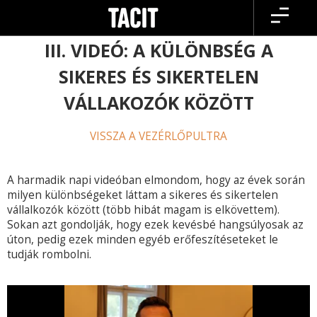
Skip
to
content
III. VIDEÓ: A KÜLÖNBSÉG A
SIKERES ÉS SIKERTELEN
VÁLLAKOZÓK KÖZÖTT
VISSZA A VEZÉRLŐPULTRA
A harmadik napi videóban elmondom, hogy az évek során
milyen különbségeket láttam a sikeres és sikertelen
vállalkozók között (több hibát magam is elkövettem).
Sokan azt gondolják, hogy ezek kevésbé hangsúlyosak az
úton, pedig ezek minden egyéb erőfeszítéseteket le
tudják rombolni.