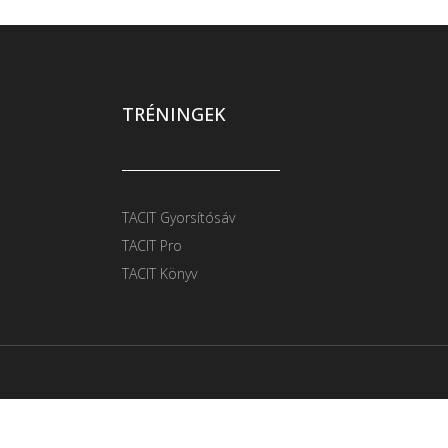
TRÉNINGEK
TACIT Gyorsítósáv
TACIT Pro
TACIT Könyv