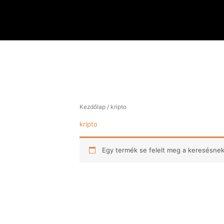
Skip
to
content
Kezdőlap
/ kripto
kripto
Egy termék se felelt meg a keresésnek