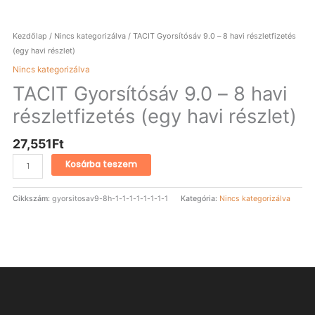
Kezdőlap
/
Nincs kategorizálva
/ TACIT Gyorsítósáv 9.0 – 8 havi részletfizetés
(egy havi részlet)
Nincs kategorizálva
TACIT Gyorsítósáv 9.0 – 8 havi
részletfizetés (egy havi részlet)
27,551
Ft
Kosárba teszem
Cikkszám:
gyorsitosav9-8h-1-1-1-1-1-1-1-1
Kategória:
Nincs kategorizálva