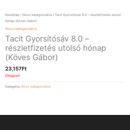
Kezdőlap
/
Nincs kategorizálva
/ Tacit Gyorsítósáv 8.0 – részletfizetés utolsó
hónap (Köves Gábor)
Nincs kategorizálva
Tacit Gyorsítósáv 8.0 –
részletfizetés utolsó hónap
(Köves Gábor)
23,157
Ft
Elfogyott
Kategória:
Nincs kategorizálva