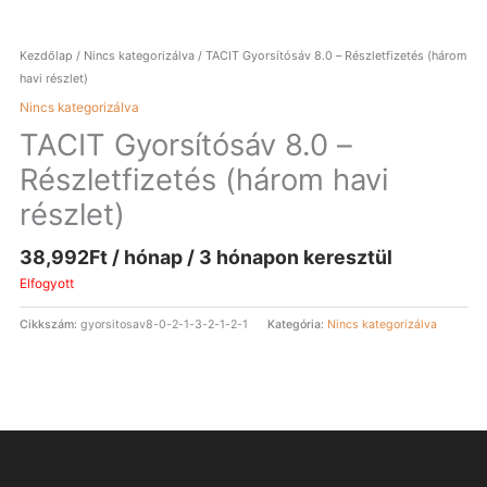
Kezdőlap
/
Nincs kategorizálva
/ TACIT Gyorsítósáv 8.0 – Részletfizetés (három
havi részlet)
Nincs kategorizálva
TACIT Gyorsítósáv 8.0 –
Részletfizetés (három havi
részlet)
38,992
Ft
/ hónap / 3 hónapon keresztül
Elfogyott
Cikkszám:
gyorsitosav8-0-2-1-3-2-1-2-1
Kategória:
Nincs kategorizálva