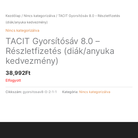
Kezdőlap
/
Nincs kategorizálva
/ TACIT Gyorsítósáv 8.0 – Részletfizetés
(diák/anyuka kedvezmény)
Nincs kategorizálva
TACIT Gyorsítósáv 8.0 –
Részletfizetés (diák/anyuka
kedvezmény)
38,992
Ft
Elfogyott
Cikkszám:
gyorsitosav8-0-2-1-1
Kategória:
Nincs kategorizálva