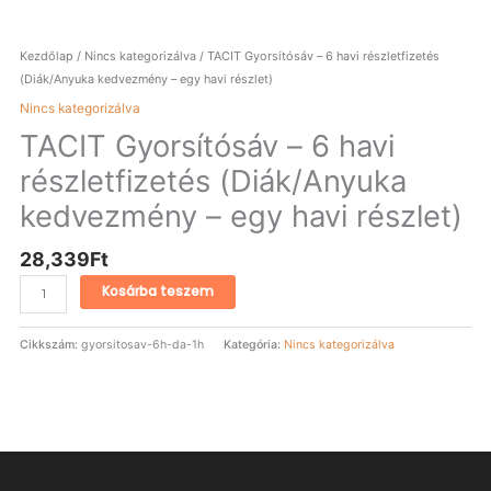
Kezdőlap
/
Nincs kategorizálva
/ TACIT Gyorsítósáv – 6 havi részletfizetés
(Diák/Anyuka kedvezmény – egy havi részlet)
Nincs kategorizálva
TACIT Gyorsítósáv – 6 havi
részletfizetés (Diák/Anyuka
kedvezmény – egy havi részlet)
28,339
Ft
Kosárba teszem
Cikkszám:
gyorsitosav-6h-da-1h
Kategória:
Nincs kategorizálva