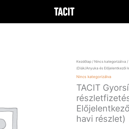
TACIT
Kezdőlap
/
Nincs kategorizálva
/
Gyorsítósáv
(Diák/Anyuka és Előjelentkezői 
–
Nincs kategorizálva
6
TACIT Gyorsí
havi
részletfizetés
részletfizet
(Diák/Anyuka
Előjelentkez
és
Előjelentkezői
havi részlet)
kedvezmény
egy