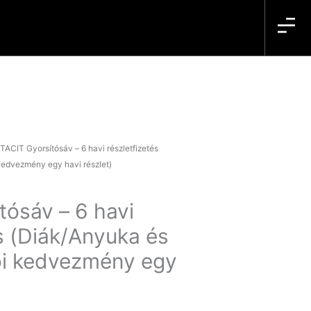
 TACIT Gyorsítósáv – 6 havi részletfizetés
kedvezmény egy havi részlet)
tósáv – 6 havi
és (Diák/Anyuka és
ői kedvezmény egy