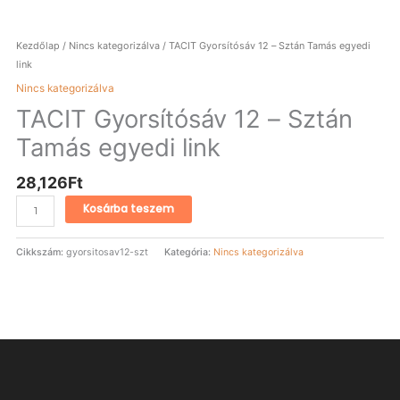
Kezdőlap
/
Nincs kategorizálva
/ TACIT Gyorsítósáv 12 – Sztán Tamás egyedi
link
Nincs kategorizálva
TACIT Gyorsítósáv 12 – Sztán
Tamás egyedi link
28,126
Ft
Kosárba teszem
Cikkszám:
gyorsitosav12-szt
Kategória:
Nincs kategorizálva