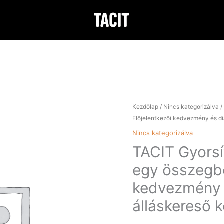
Kezdőlap
/
Nincs kategorizálva
/
Előjelentkezői kedvezmény és d
Nincs kategorizálva
TACIT Gyorsí
egy összegbe
kedvezmény 
álláskereső