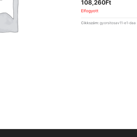
108,260
Ft
Elfogyott
Cikkszám:
gyorsitosav11-e1-daa