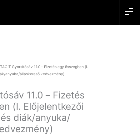
 TACIT Gyorsítósáv 11.0 – Fizetés egy összegben (I.
iák/anyuka/álláskereső kedvezmény)
tósáv 11.0 – Fizetés
n (I. Előjelentkezői
és diák/anyuka/
 kedvezmény)