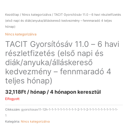
Kezdőlap
/
Nincs kategorizálva
/ TACIT Gyorsítósáv 11.0 – 6 havi részletfizetés
(első napi és diák/anyuka/álláskereső kedvezmény – fennmaradó 4 teljes
hónap)
Nincs kategorizálva
TACIT Gyorsítósáv 11.0 – 6 havi
részletfizetés (első napi és
diák/anyuka/álláskereső
kedvezmény – fennmaradó 4
teljes hónap)
32,118
Ft
/ hónap / 4 hónapon keresztül
Elfogyott
Cikkszám:
gyorsitosav11-12h-1-1-1-1-1-1-1-1-1-1-2-1-1-2-1-1-1-1-1-1-1-1-1-1-
1
Kategória:
Nincs kategorizálva