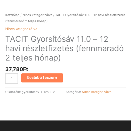
Kezdőlap
/
Nincs kategorizálva
/ TACIT Gyorsítósáv 11.0 – 12 havi részletfizetés
(fennmaradó 2 teljes hónap)
Nincs kategorizálva
TACIT Gyorsítósáv 11.0 – 12
havi részletfizetés (fennmaradó
2 teljes hónap)
37,780
Ft
Kosárba teszem
Cikkszám:
gyorsitosav11-12h-1-2-1-1
Kategória:
Nincs kategorizálva