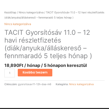
Kezdőlap
/
Nincs kategorizálva
/ TACIT Gyorsítósáv 11.0 – 12 havi részletfizetés
(diák/anyuka/álláskereső – fennmaradó 5 teljes hónap )
Nincs kategorizálva
TACIT Gyorsítósáv 11.0 – 12
havi részletfizetés
(diák/anyuka/álláskereső –
fennmaradó 5 teljes hónap )
18,890
Ft
/ hónap / 5 hónapon keresztül
Kosárba teszem
Cikkszám:
gyorsitosav11-12h-daa-m6
Kategória:
Nincs kategorizálva