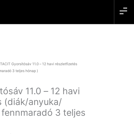
 TACIT Gyorsítósáv 11.0 – 12 havi részletfizetés
maradó 3 teljes hónap )
ósáv 11.0 – 12 havi
s (diák/anyuka/
– fennmaradó 3 teljes