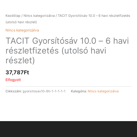
Kezdőlap
/
Nincs kategorizálva
/ TACIT Gyorsítósáv 10.0 – 6 havi részletfizetés
(utolsó havi részlet)
Nincs kategorizálva
TACIT Gyorsítósáv 10.0 – 6 havi
részletfizetés (utolsó havi
részlet)
37,787
Ft
Elfogyott
Cikkszám:
gyorsitosav10-6h-1-1-1-1-1
Kategória:
Nincs kategorizálva