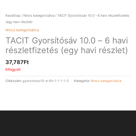
Kezdőlap
/
Nincs kategorizálva
/ TACIT Gyorsítósáv 10.0 – 6 havi részletfizetés
(egy havi részlet)
Nincs kategorizálva
TACIT Gyorsítósáv 10.0 – 6 havi
részletfizetés (egy havi részlet)
37,787
Ft
Elfogyott
Cikkszám:
gyorsitosav10-e-6h-1-1-1-1-2
Kategória:
Nincs kategorizálva