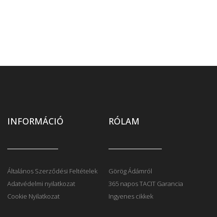
INFORMÁCIÓ
RÓLAM
Általános Szerződési Feltételek
Görög Ádámról
Adatvédelmi nyilatkozat
365 napos TACIT Garancia
Cookie Nyilatkozat
Ingyenes cikkek