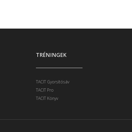
TRÉNINGEK
TACIT Gyorsítósáv
TACIT Pro
TACIT Könyv