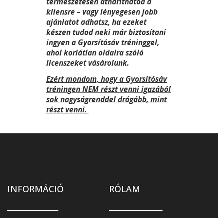
természetesen átháríthatod a
kliensre – vagy lényegesen jobb
ajánlatot adhatsz, ha ezeket
készen tudod neki már biztosítani
ingyen a Gyorsítósáv tréninggel,
ahol korlátlan oldalra szóló
licenszeket vásárolunk
.
Ezért mondom, hogy a Gyorsítósáv
tréningen NEM részt venni igazából
sok nagyságrenddel drágább, mint
részt venni.
INFORMÁCIÓ
RÓLAM