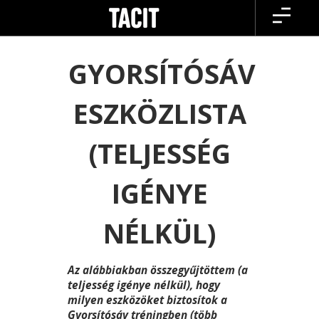
Skip
to
content
GYORSÍTÓSÁV
ESZKÖZLISTA
(TELJESSÉG
IGÉNYE
NÉLKÜL)
Az alábbiakban összegyűjtöttem (a
teljesség igénye nélkül), hogy
milyen eszközöket biztosítok a
Gyorsítósáv tréningben (több