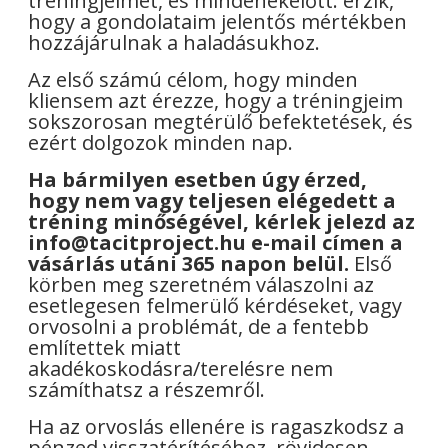
tréningjeimet, és mindenekelőtt: érzik,
hogy a gondolataim jelentős mértékben
hozzájárulnak a haladásukhoz.
Az első számú célom, hogy minden
kliensem azt érezze, hogy a tréningjeim
sokszorosan megtérülő befektetések, és
ezért dolgozok minden nap.
Ha bármilyen esetben úgy érzed,
hogy nem vagy teljesen elégedett a
tréning minőségével, kérlek jelezd az
info@tacitproject.hu e-mail címen a
vásárlás utáni 365 napon belül.
Első
körben meg szeretném válaszolni az
esetlegesen felmerülő kérdéseket, vagy
orvosolni a problémát, de a fentebb
említettek miatt
akadékoskodásra/terelésre nem
számíthatsz a részemről.
Ha az orvoslás ellenére is ragaszkodsz a
pénzed visszatérítéséhez, rövidesen