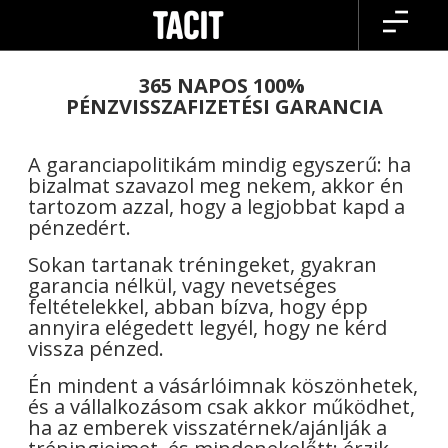
Skip
to
content
365 NAPOS 100%
PÉNZVISSZAFIZETÉSI GARANCIA
A garanciapolitikám mindig egyszerű: ha
bizalmat szavazol meg nekem, akkor én
tartozom azzal, hogy a legjobbat kapd a
pénzedért.
Sokan tartanak tréningeket, gyakran
garancia nélkül, vagy nevetséges
feltételekkel, abban bízva, hogy épp
annyira elégedett legyél, hogy ne kérd
vissza pénzed.
Én mindent a vásárlóimnak köszönhetek,
és a vállalkozásom csak akkor működhet,
ha az emberek visszatérnek/ajánlják a