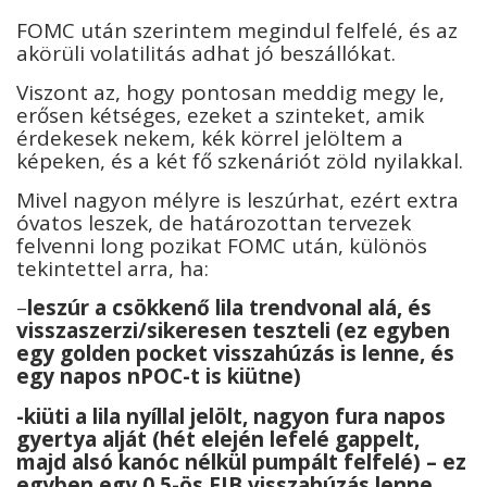
FOMC után szerintem megindul felfelé, és az
akörüli volatilitás adhat jó beszállókat.
Viszont az, hogy pontosan meddig megy le,
erősen kétséges, ezeket a szinteket, amik
érdekesek nekem, kék körrel jelöltem a
képeken, és a két fő szkenáriót zöld nyilakkal.
Mivel nagyon mélyre is leszúrhat, ezért extra
óvatos leszek, de határozottan tervezek
felvenni long pozikat FOMC után, különös
tekintettel arra, ha:
–
leszúr a csökkenő lila trendvonal alá, és
visszaszerzi/sikeresen teszteli (ez egyben
egy golden pocket visszahúzás is lenne, és
egy napos nPOC-t is kiütne)
-kiüti a lila nyíllal jelölt, nagyon fura napos
gyertya alját (hét elején lefelé gappelt,
majd alsó kanóc nélkül pumpált felfelé) – ez
egyben egy 0,5-ös FIB visszahúzás lenne