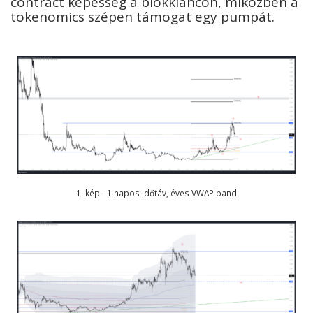
contract képesség a blokkláncon, miközben a
tokenomics szépen támogat egy pumpát.
1. kép - 1 napos időtáv, éves VWAP band