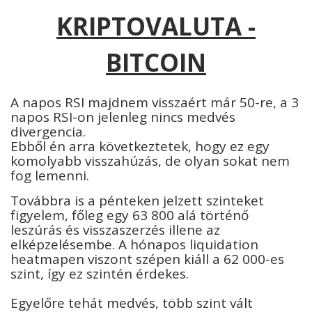
KRIPTOVALUTA -
BITCOIN
A napos RSI majdnem visszaért már 50-re, a 3
napos RSI-on jelenleg nincs medvés
divergencia.
Ebből én arra következtetek, hogy ez egy
komolyabb visszahúzás, de olyan sokat nem
fog lemenni.
Továbbra is a pénteken jelzett szinteket
figyelem, főleg egy 63 800 alá történő
leszúrás és visszaszerzés illene az
elképzelésembe. A hónapos liquidation
heatmapen viszont szépen kiáll a 62 000-es
szint, így ez szintén érdekes.
Egyelőre tehát medvés, több szint vált