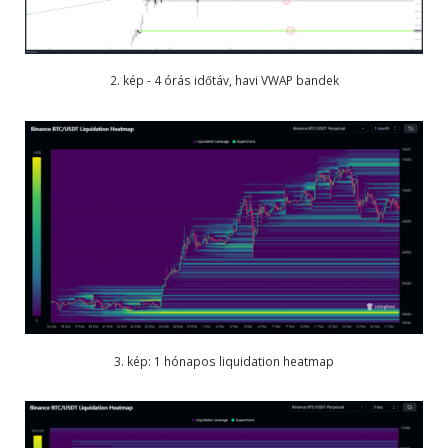
2. kép - 4 órás időtáv, havi VWAP bandek
3. kép: 1 hónapos liquidation heatmap