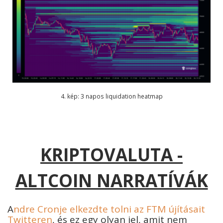
4. kép: 3 napos liquidation heatmap
KRIPTOVALUTA -
ALTCOIN NARRATÍVÁK
A
ndre Cronje elkezdte tolni az FTM újításait
Twitteren
, és ez egy olyan jel, amit nem