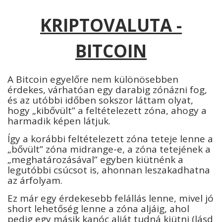
KRIPTOVALUTA -
BITCOIN
A Bitcoin egyelőre nem különösebben
érdekes, várhatóan egy darabig zónázni fog,
és az utóbbi időben sokszor láttam olyat,
hogy „kibővült” a feltételezett zóna, ahogy a
harmadik képen látjuk.
Így a korábbi feltételezett zóna teteje lenne a
„bővült” zóna midrange-e, a zóna tetejének a
„meghatározásával” egyben kiütnénk a
legutóbbi csúcsot is, ahonnan leszakadhatna
az árfolyam.
Ez már egy érdekesebb felállás lenne, mivel jó
short lehetőség lenne a zóna aljáig, ahol
pedig egy másik kanóc alját tudná kiütni (lásd