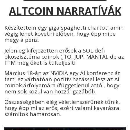
ALTCOIN NARRATÍVÁK
Készítettem egy giga spaghetti chartot, amin
végig lehet követni élőben, hogy épp mibe
megy a pénz.
Jelenleg kifejezetten erősek a SOL defi
ökoszisztéma coinok (JTO, JUP, MANTA), de az
FTM még őket is túlteljesíti.
Március 18-án az NVIDIA egy AI konferenciát
tart, ez várhatóan pozitív hatással lesz az AI
coinok árfolyamára (függetlenül attól, hogy
nem sok közül van hozzá igazából).
Összességében elég véletlenszerűnek tűnik,
hogy épp mi az erős, ezért valami kavarásra
számítok hamarosan.