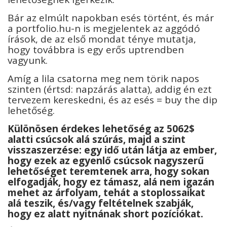
Bár az elmúlt napokban esés történt, és már
a portfolio.hu-n is megjelentek az aggódó
írások, de az első mondat ténye mutatja,
hogy továbbra is egy erős uptrendben
vagyunk.
Amíg a lila csatorna meg nem törik napos
szinten (értsd: napzárás alatta), addig én ezt
tervezem kereskedni, és az esés = buy the dip
lehetőség.
Különösen érdekes lehetőség az 5062$
alatti csúcsok alá szúrás, majd a szint
visszaszerzése: egy idő után látja az ember,
hogy ezek az egyenlő csúcsok nagyszerű
lehetőséget teremtenek arra, hogy sokan
elfogadják, hogy ez támasz, alá nem igazán
mehet az árfolyam, tehát a stoplossaikat
alá teszik, és/vagy feltételnek szabják,
hogy ez alatt nyitnának short pozíciókat.