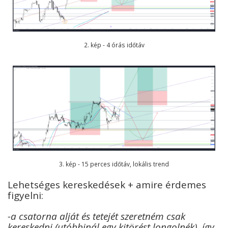
2. kép - 4 órás időtáv
3. kép - 15 perces időtáv, lokális trend
Lehetséges kereskedések + amire érdemes
figyelni:
-a csatorna alját és tetejét szeretném csak
kereskedni (utóbbinál egy kitörést longolnék), így