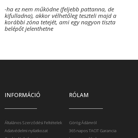
-ha ez nem működne (feljebb pattanna, de
kifulladna), akkor vélhetőleg teszteli majd a
korábbi zóna tetejét, ami egy nagyon tiszta
belépőt jelenthetne
INFORMÁCIÓ
RÓLAM
Általános Szerződési Feltételek
Görög Ádámról
Adatvédelmi nyilatkozat
365 napos TACIT Garancia