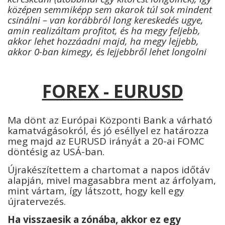
középen semmiképp sem akarok túl sok mindent
csinálni – van korábbról long kereskedés ugye,
amin realizáltam profitot, és ha megy feljebb,
akkor lehet hozzáadni majd, ha megy lejjebb,
akkor 0-ban kimegy, és lejjebbről lehet longolni
FOREX - EURUSD
Ma dönt az Európai Központi Bank a várható
kamatvágásokról, és jó eséllyel ez határozza
meg majd az EURUSD irányát a 20-ai FOMC
döntésig az USÁ-ban.
Újrakészítettem a chartomat a napos időtáv
alapján, mivel magasabbra ment az árfolyam,
mint vártam, így látszott, hogy kell egy
újratervezés.
Ha visszaesik a zónába, akkor ez egy