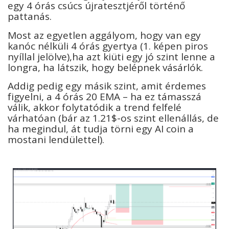
egy 4 órás csúcs újratesztjéről történő
pattanás.
Most az egyetlen aggályom, hogy van egy
kanóc nélküli 4 órás gyertya (1. képen piros
nyíllal jelölve),ha azt kiüti egy jó szint lenne a
longra, ha látszik, hogy belépnek vásárlók.
Addig pedig egy másik szint, amit érdemes
figyelni, a 4 órás 20 EMA – ha ez támasszá
válik, akkor folytatódik a trend felfelé
várhatóan (bár az 1.21$-os szint ellenállás, de
ha megindul, át tudja törni egy AI coin a
mostani lendülettel).