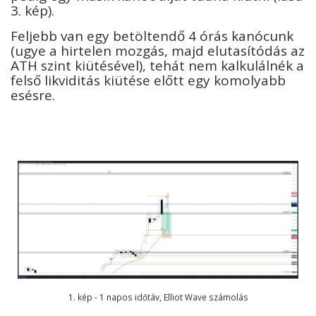
3. kép).
Feljebb van egy betöltendő 4 órás kanócunk
(ugye a hirtelen mozgás, majd elutasítódás az
ATH szint kiütésével), tehát nem kalkulálnék a
felső likviditás kiütése előtt egy komolyabb
esésre.
1. kép - 1 napos időtáv, Elliot Wave számolás