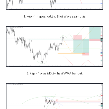
1. kép - 1 napos időtáv, Elliot Wave számolás
2. kép - 4 órás időtáv, havi VWAP bandek