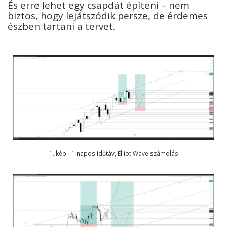
És erre lehet egy csapdát építeni – nem
biztos, hogy lejátszódik persze, de érdemes
észben tartani a tervet.
1. kép - 1 napos időtáv, Elliot Wave számolás