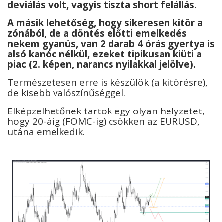
deviálás volt, vagyis tiszta short felállás.
A másik lehetőség, hogy sikeresen kitör a
zónából, de a döntés előtti emelkedés
nekem gyanús, van 2 darab 4 órás gyertya is
alsó kanóc nélkül, ezeket tipikusan kiüti a
piac (2. képen, narancs nyilakkal jelölve).
Természetesen erre is készülök (a kitörésre),
de kisebb valószínűséggel.
Elképzelhetőnek tartok egy olyan helyzetet,
hogy 20-áig (FOMC-ig) csökken az EURUSD,
utána emelkedik.