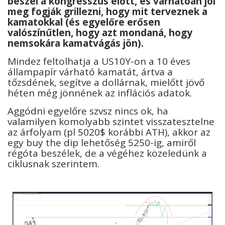
beszél a kongresszus előtt, és várhatóan jól
meg fogják grillezni, hogy mit terveznek a
kamatokkal (és egyelőre erősen
valószínűtlen, hogy azt mondaná, hogy
nemsokára kamatvágás jön).
Mindez feltolhatja a US10Y-on a 10 éves
állampapír várható kamatát, ártva a
tőzsdének, segítve a dollárnak, mielőtt jövő
héten még jönnének az inflációs adatok.
Aggódni egyelőre szvsz nincs ok, ha
valamilyen komolyabb szintet visszatesztelne
az árfolyam (pl 5020$ korábbi ATH), akkor az
egy buy the dip lehetőség 5250-ig, amiről
régóta beszélek, de a végéhez közeledünk a
ciklusnak szerintem.