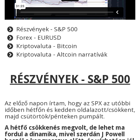
Részvények - S&P 500
Forex - EURUSD
Kriptovaluta - Bitcoin
Kriptovaluta - Altcoin narratívák
RÉSZVÉNYEK - S&P 500
Az előző napon írtam, hogy az SPX az utóbbi
időben hétfőn és kedden oldalazott/csökkent,
majd csütörtök/pénteken pumpált.
A hétfő csökkenés megvolt, de lehet ma
fordul a dinamika, mivel szerdán J Powell