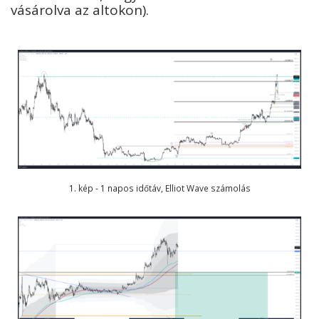
vásárolva az altokon).
1. kép - 1 napos időtáv, Elliot Wave számolás