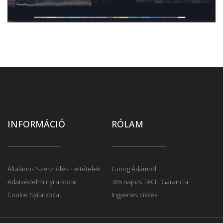
INFORMÁCIÓ
RÓLAM
Általános Szerződési Feltételek
Görög Ádámról
Adatvédelmi nyilatkozat
365 napos TACIT Garancia
Cookie Nyilatkozat
Ingyenes cikkek