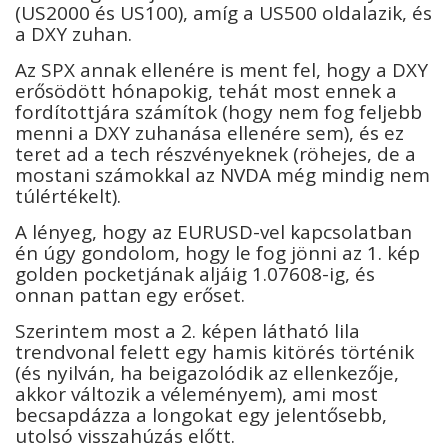
(US2000 és US100), amíg a US500 oldalazik, és
a DXY zuhan.
Az SPX annak ellenére is ment fel, hogy a DXY
erősödött hónapokig, tehát most ennek a
fordítottjára számítok (hogy nem fog feljebb
menni a DXY zuhanása ellenére sem), és ez
teret ad a tech részvényeknek (röhejes, de a
mostani számokkal az NVDA még mindig nem
túlértékelt).
A lényeg, hogy az EURUSD-vel kapcsolatban
én úgy gondolom, hogy le fog jönni az 1. kép
golden pocketjának aljáig 1.07608-ig, és
onnan pattan egy erőset.
Szerintem most a 2. képen látható lila
trendvonal felett egy hamis kitörés történik
(és nyilván, ha beigazolódik az ellenkezője,
akkor változik a véleményem), ami most
becsapdázza a longokat egy jelentősebb,
utolsó visszahúzás előtt.