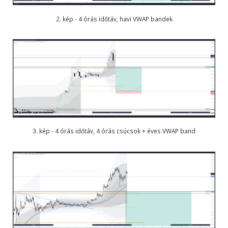
2. kép - 4 órás időtáv, havi VWAP bandek
3. kép - 4 órás időtáv, 4 órás csúcsok + éves VWAP band