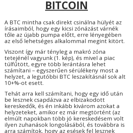
BITCOIN
A BTC mintha csak direkt csinálna hülyét az
írásaimból, hogy egy kicsi zónázást várnék
tőle az újabb pumpa előtt, erre lényegében
az első lehetséges alkalommal megint kitört.
Viszont így már tényleg a makró zóna
tetejénél vagyunk (1. kép), és mivel a piac
túlfűtött, egyre több lerántásra lehet
számítani – egyszerűen sérülékeny most a
helyzet, a legutóbbi BTC leszakításnál sok alt
10+%-ot esett.
Tehát arra kell számítani, hogy egy idő után
be lesznek csapdázva az elbizakodott
kereskedők, és én inkább kivárom azokat a
helyzeteket, amikor ez már megtörtént (az
elmúlt napokban több jó kereskedésem volt
ilyen zuhanások longolásából, és továbbra is
arra számítok, hogy az esések fel lesznek