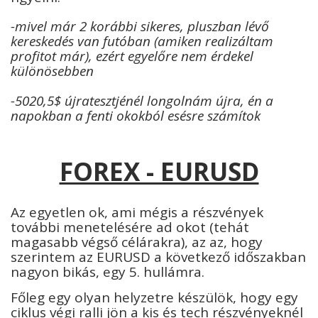
-mivel már 2 korábbi sikeres, pluszban lévő
kereskedés van futóban (amiken realizáltam
profitot már), ezért egyelőre nem érdekel
különösebben
-5020,5$ újratesztjénél longolnám
újra, én a
napokban a fenti okokból esésre számítok
FOREX - EURUSD
Az egyetlen ok, ami mégis a részvények
további menetelésére ad okot (tehát
magasabb végső célárakra), az az, hogy
szerintem az EURUSD a következő időszakban
nagyon bikás, egy 5. hullámra.
Főleg egy olyan helyzetre készülök, hogy egy
ciklus végi ralli jön a kis és tech részvényeknél