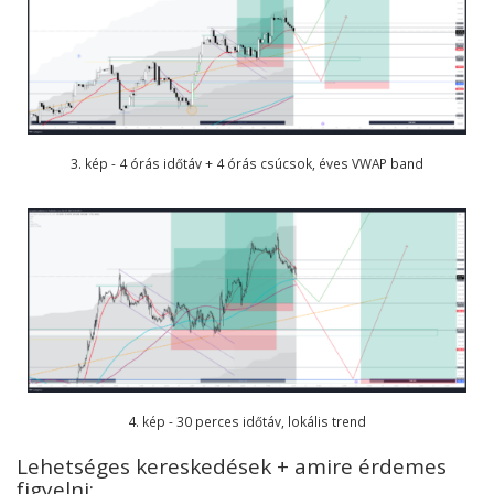
3. kép - 4 órás időtáv + 4 órás csúcsok, éves VWAP band
4. kép - 30 perces időtáv, lokális trend
Lehetséges kereskedések + amire érdemes
figyelni: