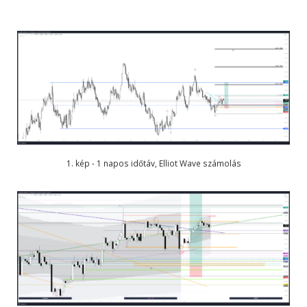
1. kép - 1 napos időtáv, Elliot Wave számolás