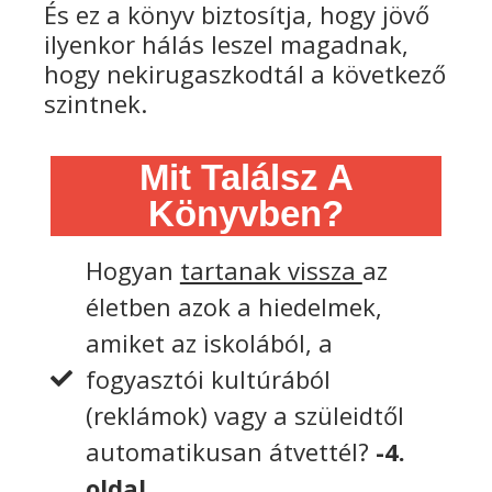
És ez a könyv biztosítja, hogy jövő
ilyenkor hálás leszel magadnak,
hogy nekirugaszkodtál a következő
szintnek.
Mit Találsz A
Könyvben?
Hogyan
tartanak vissza
az
életben azok a hiedelmek,
amiket az iskolából, a
fogyasztói kultúrából
(reklámok) vagy a szüleidtől
automatikusan átvettél?
-4.
oldal