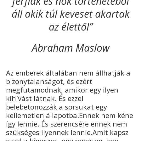
férfiak és nők történetéből
áll akik túl keveset akartak
az élettől”
Abraham Maslow
Az emberek általában nem állhatják a
bizonytalanságot, és ezért
megfutamodnak, amikor egy ilyen
kihívást látnak. És ezzel
belebetonozzák a sorsukat egy
kellemetlen állapotba.Ennek nem kéne
így lennie. És szerencsére ennek nem
szükséges ilyennek lennie.Amit kapsz
ezzel a könyvvel, egy rendszer, egy