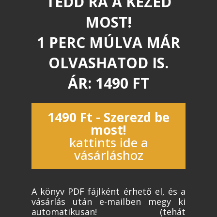
TEDD RÁ A KEZED
MOST!
1 PERC MÚLVA MÁR
OLVASHATOD IS.
ÁR: 1490 FT
1490 Ft - Szerezd be
most!
kattints ide a
vásárláshoz
A könyv PDF fájlként érhető el, és a
vásárlás után e-mailben megy ki
automatikusan! (tehát