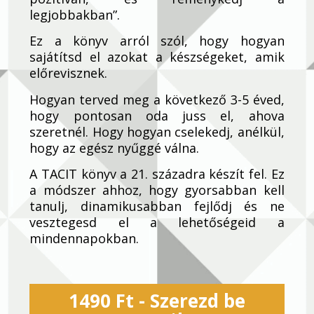
legjobbakban”.
Ez a könyv arról szól, hogy hogyan
sajátítsd el azokat a készségeket, amik
előrevisznek.
Hogyan terved meg a következő 3-5 éved,
hogy pontosan oda juss el, ahova
szeretnél. Hogy hogyan cselekedj, anélkül,
hogy az egész nyűggé válna.
A TACIT könyv a 21. századra készít fel. Ez
a módszer ahhoz, hogy gyorsabban kell
tanulj, dinamikusabban fejlődj és ne
vesztegesd el a lehetőségeid a
mindennapokban.
1490 Ft - Szerezd be