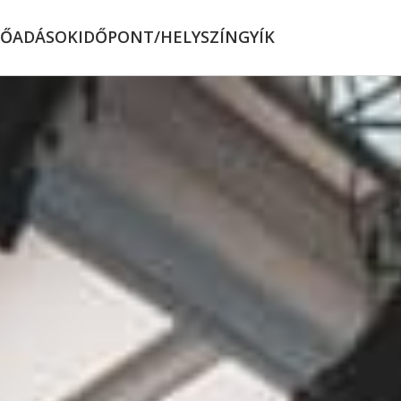
LŐADÁSOK
IDŐPONT/HELYSZÍN
GYÍK