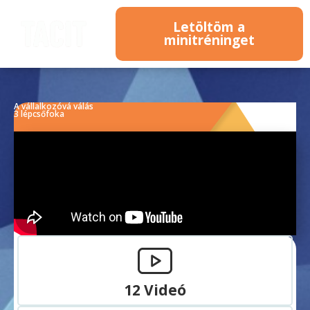
Letöltöm a
minitréninget
A vállalkozóvá válás
3 lépcsőfoka
12 Videó