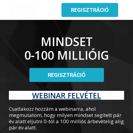
REGISZTRÁCIÓ
MINDSET
0-100 MILLIÓIG
REGISZTRÁCIÓ
WEBINAR FELVÉTEL
Csatlakozz hozzám a webinarra, ahol
megmutatom, hogy milyen mindset segített pár
év alatt eljutni 0-tól a 100 milliós árbevételig alig
pár év alatt.