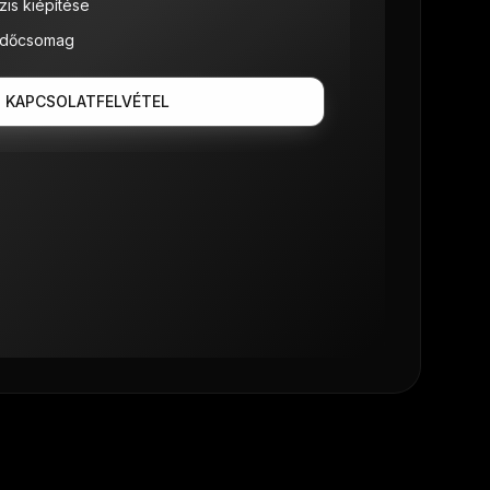
is kiépítése
zdőcsomag
KAPCSOLATFELVÉTEL