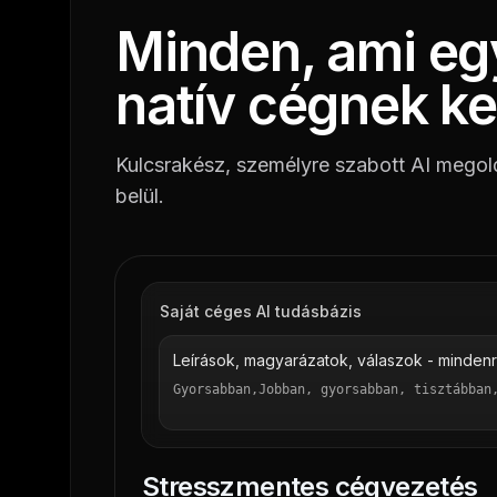
Minden, ami eg
natív cégnek ke
Kulcsrakész, személyre szabott AI megol
belül.
Saját céges AI tudásbázis
Leírások, magyarázatok, válaszok - minden
Jobban
Stresszmentes cégvezetés