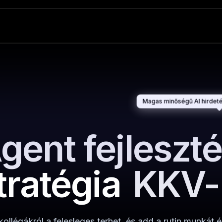
Magas minőségű AI hirdeté
gent fejleszt
tratégia
KKV-
kollégákról a felesleges terhet, és add a rutin munkát é