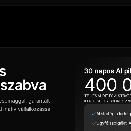
s
30 napos AI p
400 0
 szabva
TELJES AUDIT ÉS AI STRA
 csomaggal, garantált
KIÉPÍTÉSE EGY GYORS SPR
I-natív vállalkozássá
AI stratégia kido
Ügyfélszolgálati 