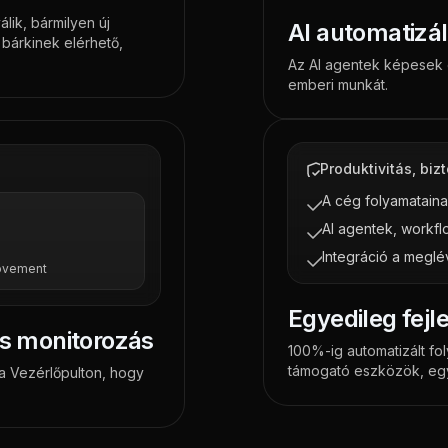
lik, bármilyen új
AI automatizá
 bárkinek elérhető,
Az AI agentek képesek e
emberi munkát.
Produktivitás, bi
A cég folyamatain
AI agentek, workfl
Integráció a megl
ovement
Egyedileg fej
és monitorozás
100%-ig automatizált fo
támogató eszközök, egy
 a Vezérlőpulton, hogy