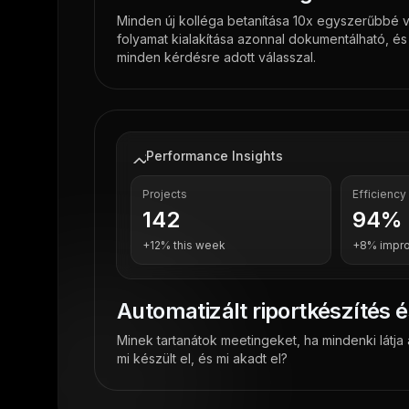
Minden új kolléga betanítása 10x egyszerűbbé vá
folyamat kialakítása azonnal dokumentálható, és
minden kérdésre adott válasszal.
Performance Insights
Projects
Efficiency
142
94%
+12% this week
+8% impr
Automatizált riportkészítés 
Minek tartanátok meetingeket, ha mindenki látja
mi készült el, és mi akadt el?