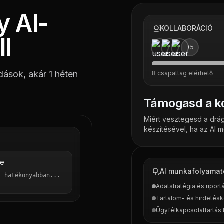
y AI-
KOLLABORÁCIÓ
ll
+5
dások, akár 1 héten
8 csapattag elérhető
Támogasd a ko
Miért vesztegesd a drág
készítésével, ha az AI 
re
AI munkafolyamat
Adatstratégia és riport
Tartalom- és hirdetésk
Ügyfélkapcsolattartás