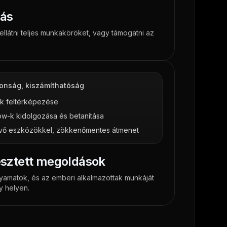
lás
llátni teljes munkaköröket, vagy támogatni az
ztonság, kiszámíthatóság
ak feltérképezése
ow-k kidolgozása és betanítása
évő eszközökkel, zökkenőmentes átmenet
lesztett megoldások
lyamatok, és az emberi alkalmazottak munkáját
 helyen.