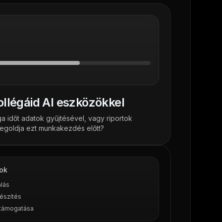
llégáid AI eszközökkel
a időt adatok gyűjtésével, vagy riportok
megoldja ezt munkakezdés előtt?
ok
álás
észítés
 támogatása