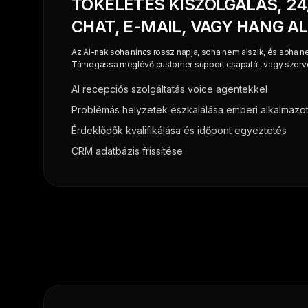
TÖKÉLETES KISZOLGÁLÁS, 24
CHAT, E-MAIL, VAGY HANG A
Az AI-nak soha nincs rossz napja, soha nem alszik, és soha nem
Támogassa meglévő customer support csapatát, vagy szervez
AI recepciós szolgáltatás voice agentekkel
Problémás helyzetek eszkalálása emberi alkalmazo
Érdeklődők kvalifikálása és időpont egyeztetés
CRM adatbázis frissítése