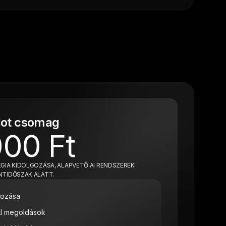
ilot csomag
00 Ft
TÉGIA KIDOLGOZÁSA, ALAPVETŐ AI RENDSZEREK
INTIDŐSZAK ALATT.
lgozása
AI megoldások