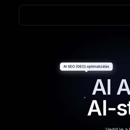
AI SEO (GEO) optimalizálás
AI A
AI-s
Vedd le a 