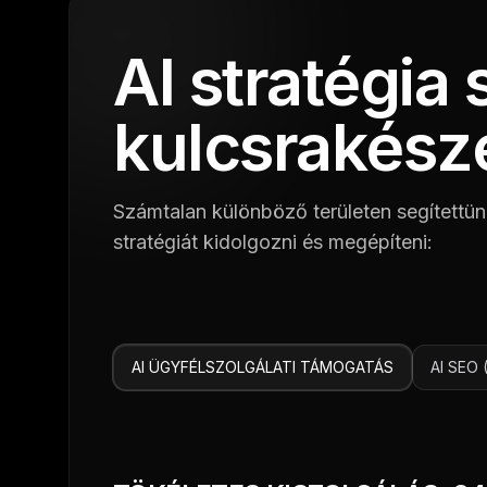
AI stratégia
kulcsrakész
Számtalan különböző területen segítettün
stratégiát kidolgozni és megépíteni:
AI ÜGYFÉLSZOLGÁLATI TÁMOGATÁS
AI SE