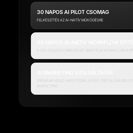
30 NAPOS AI PILOT CSOMAG
FELKÉSZÍTÉS AZ AI-NATÍV MŰKÖDÉSRE
90 NAPOS AI-NATÍV WORKFLOW ÉPÍT
A CÉG ÖSSZES FUNKCIÓJÁT ÉRINTŐ A
AI MARKETING SZOLGÁLTATÁS
PRÉMIUM VIDEÓ HIRDETÉSEK, AI SEO TARTALOM, REDDIT + THREADS
MARKETING