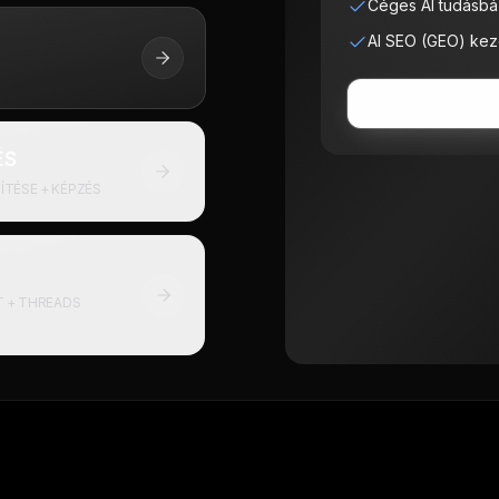
Céges AI tudásbáz
AI SEO (GEO) ke
ÉS
I WORKFLOW-K ÉPÍTÉSE + KÉPZÉS