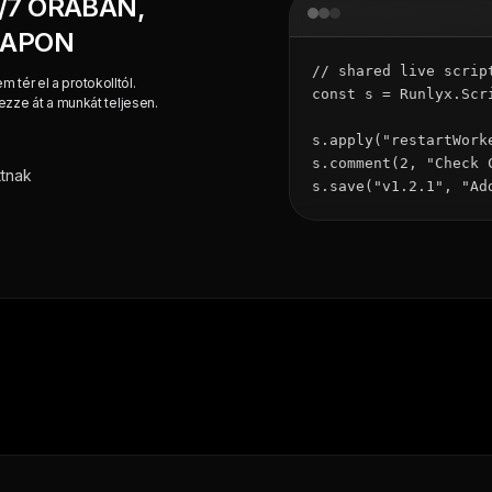
/7 ÓRÁBAN,
LAPON
// shared live script
 tér el a protokolltól.
const s = Runlyx.Scr
ze át a munkát teljesen.
s.apply("restartWork
s.comment(2, "Check C
ttnak
s.save("v1.2.1", "Ad