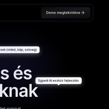
Demo megtekintése
sek (videó, kép, szöveg)
és és
Egyedi AI eszköz fejlesztés
knak
jjel-nappal