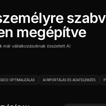
 személyre szabv
en megépítve
k már vállalkozásoknak összetett AI
O (GEO) OPTIMALIZÁLÁS
AI RIPORTÁLÁS ÉS ADATELEMZÉS