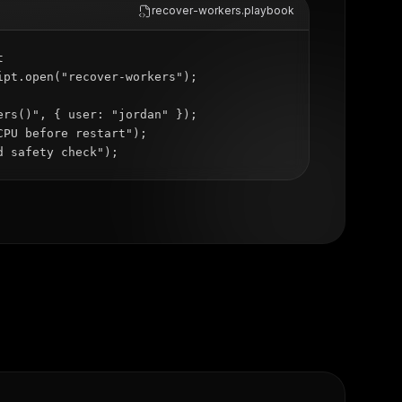
recover-workers.playbook


ipt.open("recover-workers");

ers()", { user: "jordan" });

PU before restart");

d safety check");